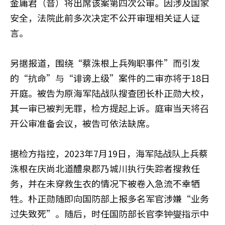
金庸君（音）将出席该案第四次公审。因涉及国家
安全，法院此前多次决定不公开审理相关证人证
言。
另据报道，围绕“蔡洙根上兵殉职事件”而引发
的“抗命”与“诽谤上级”案件的二审亦将于18日
开庭。被告为原海军陆战队搜查团长朴正勋大校，
其一审已被判无罪，检方提起上诉。庭审当天将召
开公审准备会议，被告可依法缺席。
据检方指控，2023年7月19日，海军陆战队上兵蔡
洙根在庆尚北道醴泉郡乃城川执行失踪者搜救任
务，并在未穿救生衣的情况下被卷入急流不幸牺
牲。朴正勋随即向国防部上报多名军官涉嫌“业务
过失致死”。随后，时任国防部长官李钟燮指示中