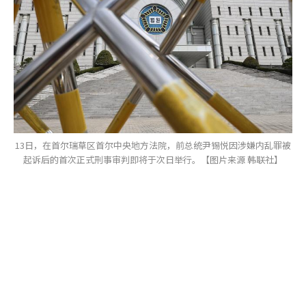
13日，在首尔瑞草区首尔中央地方法院，前总统尹锡悦因涉嫌内乱罪被
起诉后的首次正式刑事审判即将于次日举行。【图片来源 韩联社】