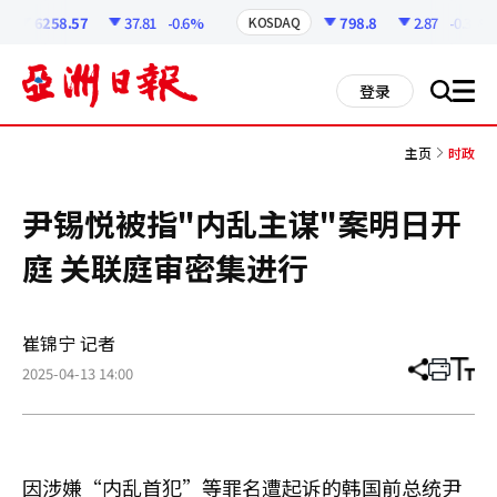
코
인
6258.57
37.81
-0.6%
798.8
2.87
-0.36%
KOSDAQ
정
보
all
登录
搜
men
索
主页
时政
尹锡悦被指"内乱主谋"案明日开
庭 关联庭审密集进行
崔锦宁 记者
2025-04-13 14:00
分
打
调
享
印
整
文
大
章
小
因涉嫌“内乱首犯”等罪名遭起诉的韩国前总统尹