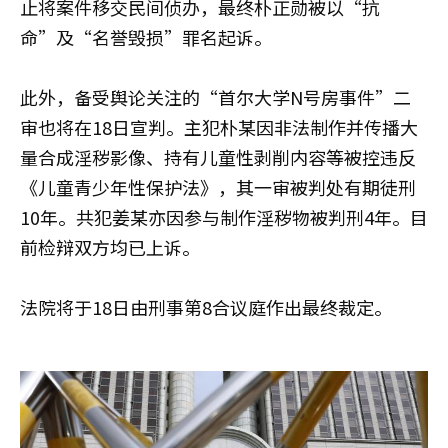
止将案件移交民间侦办，最终朴正勋被以“抗
命”及“名誉毁损”罪名起诉。
此外，备受舆论关注的“首尔大学N号房事件”二
审也将在18日宣判。主犯朴某因非法制作并传播大
量合成淫秽影像、持有儿童性剥削内容等被控违反
《儿童青少年性保护法》，其一审被判处有期徒刑
10年。共犯姜某亦因参与制作淫秽物被判刑4年。目
前检辩双方均已上诉。
法院将于18日由刑事第8合议庭作出最终裁定。