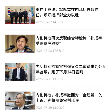
李在明总统：军队需在内乱后恢复信
任，呼吁指挥部全力以赴
2026-08-07 14:08:00
内乱特检再次反驳综合特检称“朴成宰
受贿案应移交”
2026-08-03 17:56:10
内乱特别检察官对强义久二审请求判处5
年监禁，定于下月24日宣判
2026-07-21 13:00:00
内乱特检，朴成宰撤回对‘金建希’的
上诉，称将避免审判延误
2026-07-29 13:20:00