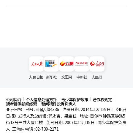
人民日报
新华社
文汇网
中新社
人民网
公司简介
个人信息处理方针
青少年保护政策
著作权规定
新闻稿件投诉负责人
读者提供新闻线索
亚洲日报
刊号 : 서울,아04336
注册日期 : 2014年12月29日
《亚洲
|
|
|
日报》发行人及总编辑 : 郭永吉、梁圭铉
地址 : 首尔市
钟路区钟路5
|
街13号三共大厦11楼
创刊日期 : 2007年11月15日
青少年保护负责
|
|
人 : 王海纳 电话 : 02-739-2171