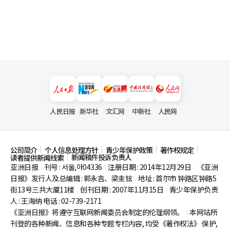
人民日报
新华社
文汇网
中新社
人民网
公司简介
个人信息处理方针
青少年保护政策
著作权规定
新闻稿件投诉负责人
读者提供新闻线索
亚洲日报
刊号 : 서울,아04336
注册日期 : 2014年12月29日
《亚洲
|
|
|
日报》发行人及总编辑 : 郭永吉、梁圭铉
地址 : 首尔市
钟路区钟路5
|
街13号三共大厦11楼
创刊日期 : 2007年11月15日
青少年保护负责
|
|
人 : 王海纳 电话 : 02-739-2171
《亚洲日报》将遵守互联网新闻委员会制定的伦理纲领。
本网站所
|
刊登的各种新闻、信息和各种专题专栏内容, 均受《著作权法》
保护,