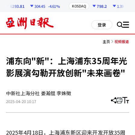
코
인
6293.81
304.45
-4.61%
798.2
1.39
-0.17
KOSDAQ
정
보
all
登录
搜
men
索
主页
视频报道
浦东向"新"：上海浦东35周年光
影展演勾勒开放创新"未来画卷"
中新社上海分社 娄瀚锟 李姝徵
2025-04-20 10:17
分
打
调
享
印
整
文
大
章
小
2025年4月18日，上海浦东新区迎来开发开放35周