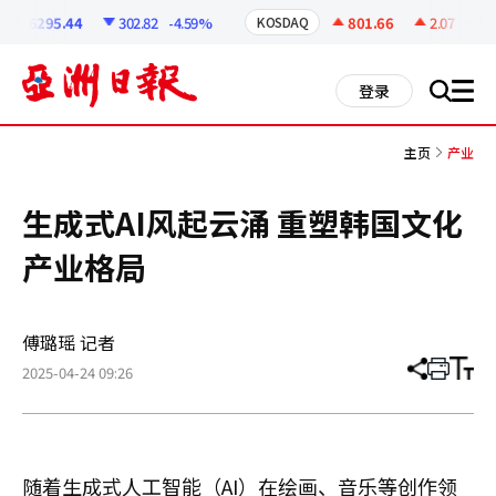
코
인
6295.44
302.82
-4.59%
801.66
2.07
+0.26
KOSDAQ
정
보
all
登录
搜
men
索
主页
产业
生成式AI风起云涌 重塑韩国文化
产业格局
傅璐瑶 记者
2025-04-24 09:26
分
打
调
享
印
整
文
大
章
小
随着生成式人工智能（AI）在绘画、音乐等创作领