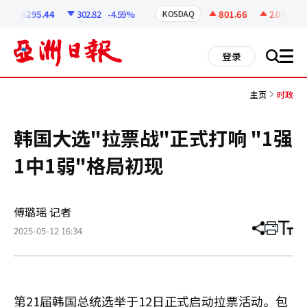
코
인
6295.44
302.82
-4.59%
801.66
2.07
+0.2
KOSDAQ
정
보
all
登录
搜
men
索
主页
时政
韩国大选"拉票战"正式打响 "1强
1中1弱"格局初现
傅璐瑶 记者
2025-05-12 16:34
分
打
调
享
印
整
文
大
章
小
第21届韩国总统选举于12日正式启动拉票活动。包