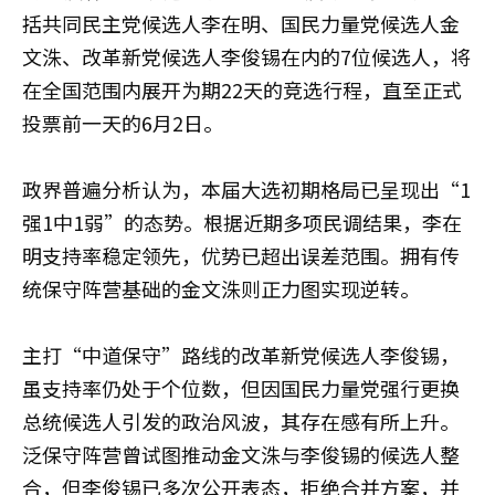
括共同民主党候选人李在明、国民力量党候选人金
文洙、改革新党候选人李俊锡在内的7位候选人，将
在全国范围内展开为期22天的竞选行程，直至正式
投票前一天的6月2日。
政界普遍分析认为，本届大选初期格局已呈现出“1
强1中1弱”的态势。根据近期多项民调结果，李在
明支持率稳定领先，优势已超出误差范围。拥有传
统保守阵营基础的金文洙则正力图实现逆转。
主打“中道保守”路线的改革新党候选人李俊锡，
虽支持率仍处于个位数，但因国民力量党强行更换
总统候选人引发的政治风波，其存在感有所上升。
泛保守阵营曾试图推动金文洙与李俊锡的候选人整
合，但李俊锡已多次公开表态，拒绝合并方案，并