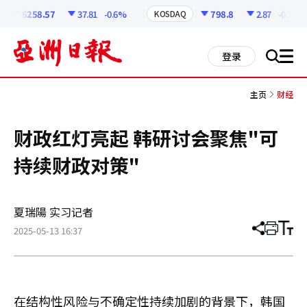
코
인
6258.57
37.81
-0.6%
798.8
2.87
-0.36%
KOSDAQ
정
보
all
登录
搜
men
索
主页
财经
财政红灯亮起 韩研讨会聚焦"可
持续财政对策"
夏瑞陽 实习记者
2025-05-13 16:37
分
打
调
享
印
整
文
大
章
小
在结构性风险与不确定性持续加剧的背景下，韩国