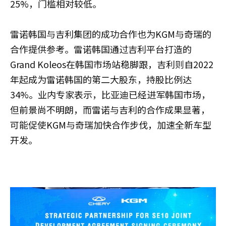
25%，门槛相对较低。
雷诺韩国与吉利集团的成功合作也为KGM与奇瑞的
合作提供参考。雷诺韩国通过吉利平台打造的
Grand Koleos在韩国市场站稳脚跟，吉利则自2022
年起成为雷诺韩国的第二大股东，持股比例达
34%。业内专家表示，比亚迪已经进军韩国市场，
但前景尚不明朗，而雷诺与吉利的合作成果显著，
可能促使KGM与奇瑞加快合作步伐，加速全新车型
开发。