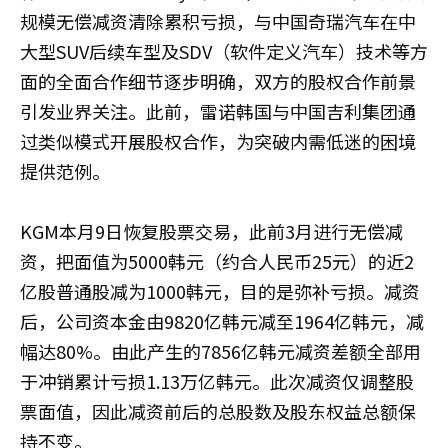
规模无偿减资清除累积亏损，与中国奇瑞汽车在中
大型SUV后续车型及SDV（软件定义汽车）技术等方
面的全面合作细节逐步明确，双方的股权合作前景
引发业界关注。此前，雷诺韩国与中国吉利集团通
过类似模式开展股权合作，为突破内需低迷的困境
提供范例。
KGM本月9日恢复股票交易，此前3月进行无偿减
资，把面值为5000韩元（约合人民币25元）的近2
亿股普通股减为1000韩元，目的是弥补亏损。减资
后，公司资本金由9820亿韩元减至1964亿韩元，减
幅达80%。由此产生的7856亿韩元减资差额全部用
于冲销累计亏损1.13万亿韩元。此次减资仅调整股
票面值，因此减资前后的总股数及股东权益总额保
持不变。