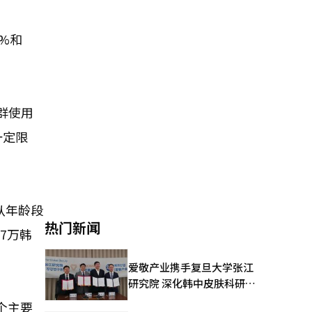
6%和
群使用
一定限
从年龄段
热门新闻
7万韩
爱敬产业携手复旦大学张江
研究院 深化韩中皮肤科研合
作
个主要