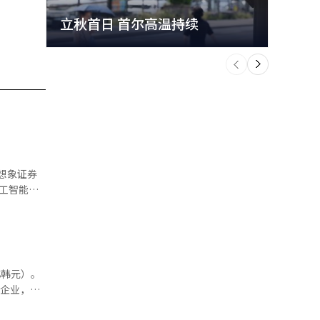
立秋首日 首尔高温持续
极端
个
前
一
下
工智能和
。但最近股
收益，显示
时，适时应
的企业，其
率下降时，