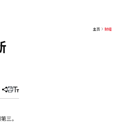
主页
财经
新
分
打
调
享
印
整
文
大
章
小
列第三。