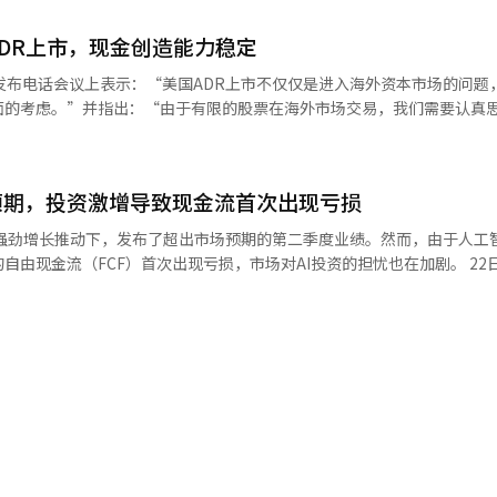
电力采购合同。这些科技巨头为了应对AI运算需求的增长，开始大规模
些计划在一个月或三个月内保持债券比例的投资者，短期债券ETF的使
DR上市，现金创造能力稳定
前增长超过9倍。Alphabet的支出承诺包括技术设备、电力供应和房地产
证金会更好。” 在债券投资中，利率是一个重要的考虑因素。
发布电话会议上表示：“美国ADR上市不仅仅是进入海外资本市场的问题
第四季度和明年上半年各加息一次，基准利率将达到3.25%。如果中东
头们在最近的财报中也预告将进一步扩大AI相关投
面的考虑。”并指出：“由于有限的股票在海外市场交易，我们需要认真
资于6个月到1年6个月的短期债券，待到
算能力无法跟上需求，投资数据中心、半导体和电力设施的步伐难以放缓。 然
还表示：“由于整体业务表现良好，现金创造能力稳
资。当确认加息结束信号后，应逐步将投资期限从短期债券延长至中期债券
际收益的担忧也在加剧。彭博社指出，Alphabet和亚马逊的自由现金流
”并强调：“目前不考虑ADR上市。”※ 本报道经人工智能（AI）系统
第四季度后，债券投资选择将从明年第一季度末到第二季度初开始显著增
出现类似情况。※ 本报道经人工智能（AI）系统翻译与编辑。
上涨，而应采取短期策略以保护本金并积累利息收益。 他指出，增加债券比
预期，投资激增导致现金流首次出现亏损
股票。他认为，下半年在预期收益率方面，股票仍有可能保持优势。 然而，他强
将资金集中于三星电子和SK海力士等少数股票，而应同时持有现金和短期
在中长期内上涨，市场波动加大也可能导致根据进入时点产生损失。 最终，他建
金流（FCF）首次出现亏损，市场对AI投资的担忧也在加剧。 22日（当地时
选择。投资者应关注企业的盈利增长是否能转化为实际现金流，而不仅仅
到1198亿美元（约177万亿韩元），同比增长24%，超出伦敦证券交易
少钱很重要，但现在还要关注企业在设备投资上花费的资金。”他建议投
12个季度实现营收增长。 特别是谷歌云的营收因企业对AI模型开发
、超短期债券确保流动性，并重点选择每股收益（EPS）增长的企业。※
了248亿美元，增长了82%。云计算订单余额也从上个季度的4600亿美
。
be广告的营收分别为632亿美元和111亿美元，继续保持两位数的增长。 净利润同比
（约166万亿韩元），每股收益（EPS）也大幅超出市场预期（2.89美元
中包含了字母表持有的其他公司的股权价值上升所带来的约980亿美元（约1
年同期的两倍。去年第二至第三季度的资本支出在220亿至240亿美元之间
急剧增长的趋势。 此外，字母表首席财务官阿纳特·阿什肯纳齐