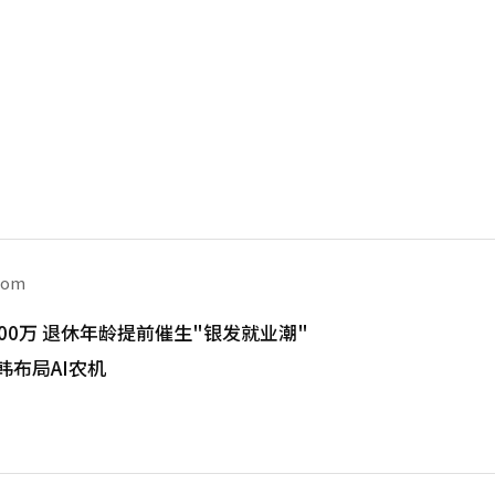
com
00万 退休年龄提前催生"银发就业潮"
韩布局AI农机