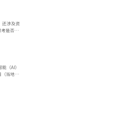
长期基础设
用价值较
租赁合同
，还涉及资
局势不稳导
思考是否能
而，
。” 他
已经转为
翻译与编
加。在此之
债券，以便
是低价买
所集团
资者应从中
 本报道经
元增加到
），达到了
45万亿
，第四季度