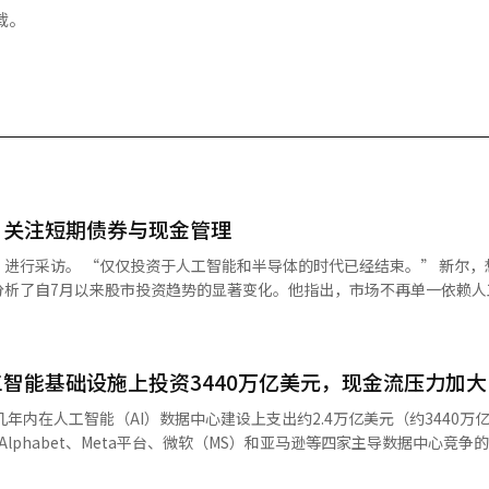
载。
，关注短期债券与现金管理
代已经结束。” 新尔，想象证券
分析了自7月以来股市投资趋势的显著变化。他指出，市场不再单一依赖人
加大的市场中生存的投资策略。 在8月4日的采访中，他表示：“上
品，很多人会反应‘应该全力投资股票以最大化收益，何必谈资产配置’
动性的产品的关注显著增加。” 他提到的代表性产品是现金管理型交
智能基础设施上投资3440万亿美元，现金流压力加大
券。他解释说，投资者在等待股票买入时，可以通过这两种产品获得利息
金形式持有，不如将其投资于短期债券等，以便在获得稳定利息收益的同
lphabet、Meta平台、微软（MS）和亚马逊等四家主导数据中心竞争
美元。 这其中不仅包括短期内的资本支出，还涵盖了最长
义。”当债券预期收益率上升时，可以减少股票比例；反之，当债券收益