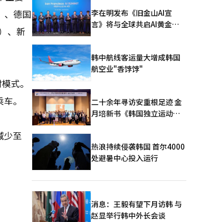
李在明发布《旧金山AI宣
）、德国
言》将与全球共启AI黄金时
%）、新
代
韩中航线客运量大增成韩国
航空业"香饽饽"
付模式。
乘车。
二十余年寻访安重根足迹 金
月培新书《韩国独立运动圣
地：向旅顺口追问历史》出
减少至
版
热浪持续侵袭韩国 首尔4000
处避暑中心投入运行
消息：王毅有望下月访韩 与
赵显举行韩中外长会谈