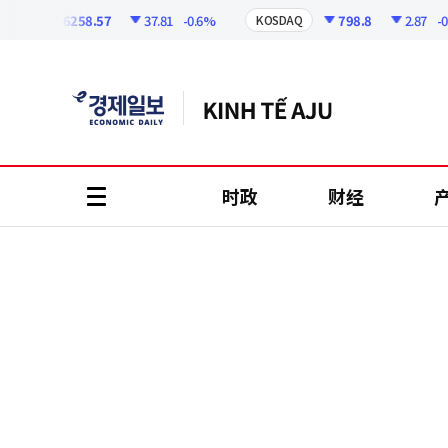
코
인
6258.57
37.81
-0.6%
798.8
2.87
-0.36
I
KOSDAQ
정
보
时政
财经
all
menu