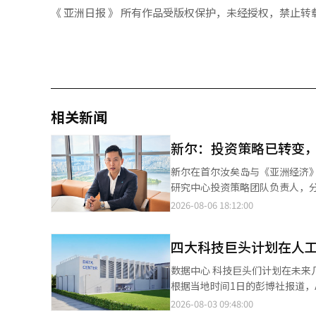
《 亚洲日报 》 所有作品受版权保护，未经授权，禁止转
相关新闻
新尔：投资策略已转变
新尔在首尔汝矣岛与《亚洲经济》进行采访。 “仅仅投资于人工智能和半导体的时
研究中心投资策略团队负责人，
半导体股票，越来越多的投资者开始寻求在波动
2026-08-06 18:12:00
半年如果提到债券或现金管理产
市波动加剧，自7月中旬以来，投资者对降低波
四大科技巨头计划在人工
易所交易基金（ETF）和短期债
出关注的趋势。 新尔强调：“在波动大的市场中，债券的作用应更多地体现在流动性保障上，而非收益率。与其将股
数据中心 科技巨头们计划在未来几年内在人工智能（AI）数据中心建设上支出约2.4万亿美元（约3440万亿韩元）。
票买入待机资金或保证金仅以现
根据当地时间1日的彭博社报道，A
对投资机会。” 他进一步指出：“将现金管理资金投资于债券，不仅能获得收益，还能在需要时转移到其他资产上，
采购、租赁、能源和设备相关的支出承诺总计约为2.4万亿
2026-08-03 09:48:00
具有资产配置和流动性保障的意