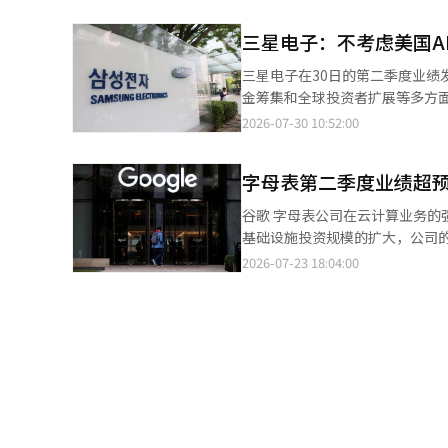
可达数十年的数据中心租赁费用和
可以增加风险资产的比例。 然而，他明确指出，使用债券ETF时，频繁交易并不总是有利，因为交易过程中会产生相
施的建设。 上个月发布财报的谷歌母公司Alphabet表示，尚未执行的采购承诺和合同义务，以及启动前的租赁合同
关的交易成本。他表示：“对于那
三星电子：不考虑美国A
规模已达到9020亿美元，较一年
高，但如果只是打算一周内持有资金，实际上保留为保
等。 Meta也表示，未来的支出承诺约为7000亿美元，其中约一半是尚未开始租赁期的数据中心合同，费用将分摊至
三星电子在30日的第二季度业绩
想象证券预计，韩国银行将在今年
最长30年。Meta的整体支出承诺较一年前增长超过8倍。 科技巨
金筹集和全球投资者扩展等多方
致油价再次大幅上涨，最终利率可能升至3.50%。 新尔建议：“现在适合投
资。由于AI模型和云服务所需的计
为长期信任并投资于三星电子的股东提供实质性的利益。” 他
2026-07-30 10:52:00
期后再在提高的利率水平下重新投
市场对大规模投资是否能转化为实
定，因此没有新资金筹集的必要。
预计，利率稳定的时点将在今年
负值，Meta预计也将在不久后
辑。
前，投资者应避免急于押注长期债券价格
字母表第二季度业绩超
例并不意味着债券的预期收益率高于
调，投资者应避免像上半年那样
谷歌 字母表公司在云计算业务的强劲增长推动下，发布了超出市场预期的第二季度业绩。然而，由于人工智能（AI）
在调整期内保持应对能力。即使指数
基础设施投资规模的扩大，公司的自由现
议下半年投资应注重企业的优劣
间），字母表宣布第二季度营收达
2026-07-23 18:04:00
入。他表示：“上半年企业赚多
（LSEG）预期的1169亿美元。这使得字母表连续
长期的视角出发，通过现金和短期
和计算基础设施的需求激增，达到
人工智能（AI）系统翻译与编辑
5140亿美元。搜索业务和YouTu
几乎增长三倍，达到1121亿美元
9.11美元。然而，净利润的激增
韩元）的一次性评估收益。 然而，市场的关注点更多集中在投资负担上。字母表第二季度的资本支出（CapEx，设备
投资）为449亿美元，几乎是去
为280亿美元，今年第一季度为360亿美元，呈现出