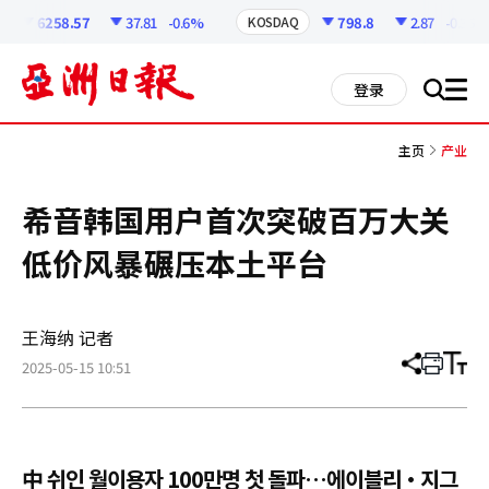
코
인
6258.57
37.81
-0.6%
798.8
2.87
-0.36%
KOSDAQ
정
보
all
登录
搜
men
索
主页
产业
希音韩国用户首次突破百万大关
低价风暴碾压本土平台
王海纳 记者
2025-05-15 10:51
分
打
调
享
印
整
文
大
章
小
中 쉬인 월이용자 100만명 첫 돌파…에이블리·지그