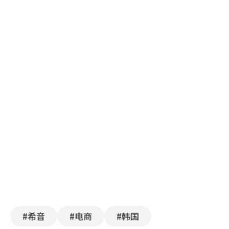
#希音
#电商
#韩国