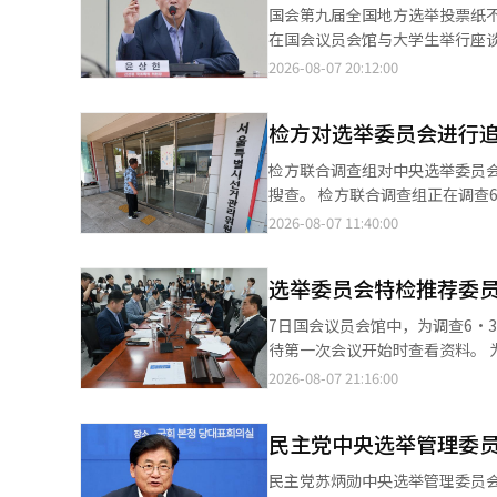
国会第九届全国地方选举投票纸
在国会议员会馆与大学生举行座谈会，讨论选举委员
别委员会主席尹相铉公开对党内将投票率
2026-08-07 20:12:00
的'选举委员会投票纸不足事件，
上的飞跃和煽动。” 他特别反驳了执政党代表张东赫和议员朱镇宇等人认为投票率操控可能导致投票数操控的说法，
检方对选举委员会进行
称：“投票率操控与投票数操控完全是天差地别的事情。” 他还
怒进行政治。政党应在制度内解决问题，而不是放
检方联合调查组对中央选举委员
蚕室奥林匹克公园计票所重新检票
搜查。 检方联合调查组正在调查6·3地方选举期间投票人数虚假输入的疑惑，7日对中央选举委员会及首尔、京畿、
所有投票纸是否存在来解决争议。 他还提议加强对选举委员会的外部监督，表示：“应设立独立的常设审计委员
忠北地区的选举委员会进行了追
2026-08-07 11:40:00
并赋予朝野政党推荐委员的权利，审计结果应向国会报告。” 
随意调整的迹象，调查范围有可能进一步扩大。 为查明侵犯公民投票权的真相，
举管理委员会主席罗泰岳、选举
察院第三检察官金泰勋）于7日
人员出席。包括因投票者数输入
选举委员会特检推荐委员
川县、瑞草区、江南区的9个地方进行了搜查。 搜查令中列明了伪造公文和妨碍
人员也在证人名单中。※ 本报道
对在地方选举当天向市、道选举委员
7日国会议员会馆中，为调查6·
认为，选举委员会的实务人员在
待第一次会议开始时查看资料。 为查明6·3地方选举中发生的投票用纸不足事件的真相，选举委员会特别检察官国
至目前，已确认具体虚假输入的地
民推荐委员会于7日决定在14日之前向李在明总统推荐两
2026-08-07 21:16:00
查是在确认京畿地区投票人数错
委员会特别检察官（特检）”国
查发现存在将超出人数分摊到其他投票站的情况。 通常情况下，投票人数或
基于朝野的共识，因此我们讨论了应选出能查明真
报告并经过批准后才能修改。然
民主党中央选举管理委
上，国民力量推荐的金勇官律师
数据，联合调查组对此做出了判断。 联合调查组还在调查该过程是否受到中央选举委员会层面指导的影响
名候选人。” 此外，国民推荐委员会共有6名成员，其中民主党推荐3名（赵斗炫、赵基妍律师、河相应西江大学政
民主党苏炳勋中央选举管理委员会主
举委员会选举管理科在选举当天上
治外交学副教授），国民力量推