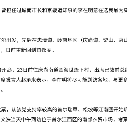
。曾担任过城南市长和京畿道知事的李在明意在选民最为
首尔出发，先后在忠清道、岭南地区（庆尚道、釜山、蔚
票，日前重新回到首都圈。
济州岛，23日前往庆尚南道金海世烽下村，出席已故前总
首席发言人赵承来表示，李在明将尽可能到访各地，与更
排。
拉票，从该党支持率较高的首尔瑞草、松坡等江南圈开始
金文洙当天中午到访位于首尔江西区的南部农贸市场，考