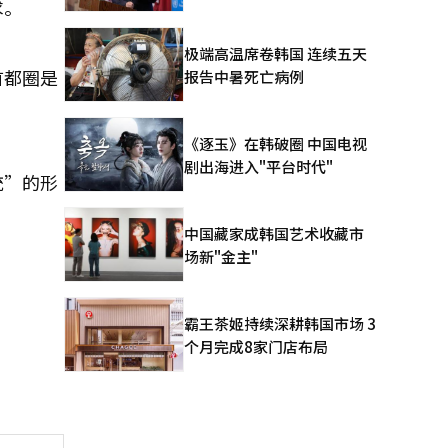
求。
极端高温席卷韩国 连续五天
首都圈是
报告中暑死亡病例
《逐玉》在韩破圈 中国电视
剧出海进入"平台时代"
统”的形
中国藏家成韩国艺术收藏市
场新"金主"
霸王茶姬持续深耕韩国市场 3
个月完成8家门店布局