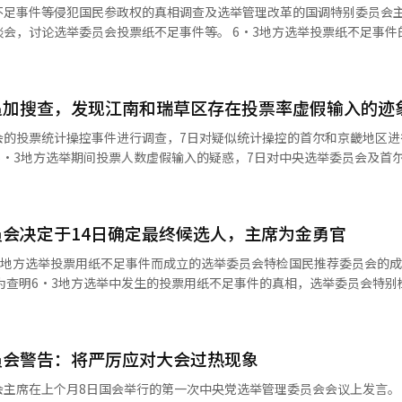
不足事件等侵犯国民参政权的真相调查及选举管理改革的国调特别委员会
会投票纸不足事件等。 6·3地方选举投票纸不足事件的国调特
输入问题与投票数操控联系起来的说法划清界限。 尹议员在7日国会举行
制度改革的大学生建议'座谈会上表示：“将投票率虚假输入称为投票数操
追加搜查，发现江南和瑞草区存在投票率虚假输入的迹
强调：“不应扩大和再生产舞弊选举的怀疑，利用愤
大和利用广场上的愤怒。” 尹议员还强调了国调特别委员会推动的
会的投票统计操控事件进行调查，7日对疑似统计操控的首尔和京畿地区进
的必要性。由于有部分人提出约1900张投票纸消失的疑虑，因此希望通
会，
加强制搜查。在金浦、议政府和忠北真川之后，江南和瑞草地区也发现了
国调特别委员会将于10日举行听证会，要求前中央选
检方联合调查组（组长：首尔中央检
委员会代理主席魏哲焕、前中央选举管理委员会秘书长许哲勋等29名选举
对中央选举委员会及首尔市、京畿道、忠北道的选举委员会、金浦市、议政
错误和时间段投票率操控疑虑而被提及的仁川、金浦、议政府地区的选举
会决定于14日确定最终候选人，主席为金勇官
公务执行的相关罪名。联合调查组还
经人工智能（AI）系统翻译与编辑。
会发送投票管理相关指导的中央选举委员会一名工作人员追加立案。 联合调查组
3地方选举投票用纸不足事件而成立的选举委员会特检国民推荐委员会的
未正式向上级报告或获得批准的情况下，随意调整了选举管理系统中的投
方包括京畿的金浦、议政府，忠北的真川，以及首尔的江南和瑞草等5个地
名候选人。 国民推荐委员赵基妍律师在当天国会结束“选举
误输入的过程中展开的。某投票站的投票人数应为数百人，但错误记录为
民推荐委员会会议后对记者表示：“在侵犯国民参政权的特殊情况下，特
投票率错误输入后，需向中央选举委员会
相并防止再发的特检。” 赵律师进一步解释说：“在第一次会议
而，部分实务人员未按照此程序进行，而是在后续时间段内调整投票人数
员会警告：将严厉应对大会过热现象
被一致选为委员会主席。”他补充道：“我们将在14日的会议上决定向总
。 中央选
席在上个月8日国会举行的第一次中央党选举管理委员会会议上发言。 民主党
午8时30分左右向市、道选举委员会的实务人员发送邮件，内容为“此
荐3名（金勇官、崔昌浩律师、车珍雅高丽大学法学院教授）。国民推荐委