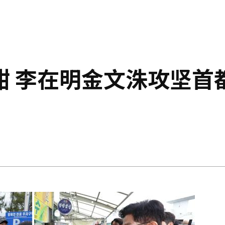
酣 李在明金文洙攻坚首