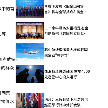
李在明发布《旧金山AI宣
集中的首
言》将与全球共启AI黄金时
代
二十余年寻访安重根足迹 金
山等
月培新书《韩国独立运动圣
地：向旅顺口追问历史》出
版
韩中航线客运量大增成韩国
航空业"香饽饽"
统卢武铉
多的群众
热浪持续侵袭韩国 首尔4000
处避暑中心投入运行
巩固票
消息：王毅有望下月访韩 与
察物价水
赵显举行韩中外长会谈