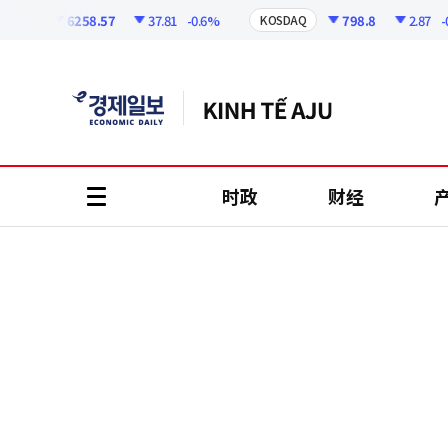
코
인
6258.57
37.81
-0.6%
798.8
2.87
-0.36
I
KOSDAQ
정
보
时政
财经
all
menu