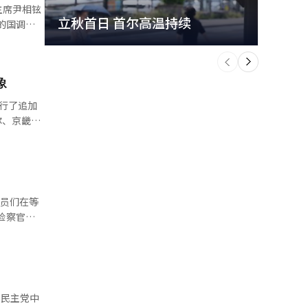
主席尹相铉
立秋首日 首尔高温持续
极端
个
控是逻辑
前
一
下
象
行了追加
过实际确认
投票人数被
委员会相关
府市、真
委员会工作
成员们在等
票人数。截
方。 调
数千人，调
检的成立是
以匹配最终
统推荐的两
中
时之后不进
员会将从