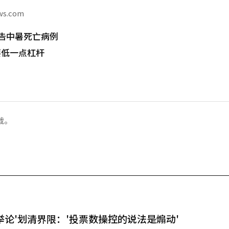
ws.com
告中暑死亡病例
要低一点杠杆
载。
举论'划清界限：'投票数操控的说法是煽动'