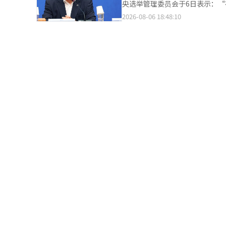
央选举管理委员会于6日表示：
行修改为原则”。如果原有投票
律师协会和法学院协会各推荐3
党声誉的行为采取坚决措施。 选管委在当天下午以苏炳勋主席的名义发布声明，指出：“上周末在忠清地区和釜山·
2026-08-06 18:48:10
整。 在下午2时30分左右，若发现之前时间段的投票人数错误，因无法进行修改而导致差异变大，相关通知再次传
人选。※ 本报道经人工智能（A
蔚山·庆南（釜庆地区）举行的联合演讲会等
达。 联合调查组认为，该指导与地方选举前制定的《第9届全国同时地方选举综合管理指导方针》不符，正在确认其
场内外发生的骚乱和特定候选人
编写和传达的经过及实际应用过程。 调查还包括中央选举委员会是否在简单的错误处理原则之外，参与了
的形象。选举新领导层的党内庆典不应成为对国民和
调整。联合调查组已掌握了在金
程中的非法选举活动和选举干扰
字调整方式的Excel文件的记录。 此前，联合调查组在调查投票用纸不足事件时，获取了选举委员会员工未向上级报
实后立即采取措施。若发生此类行为，请遵循
告投票人数错误输入而随意调整
法选举活动明确界定为“明显的
查，集中调查投票统计虚假输入的疑惑。 经过对搜查物品的分析和相关人员的调查，江南、瑞
望大家在激烈竞争的同时，保持对
情况。联合调查组于上月30日至31日及
编辑。
扩大。根据《第9届地方选举时间
投票人数没有变化，京畿10个和全南8个等多个地区
料，确认中央选举委员会指导的
查虚假输入是个别员工的随意行为
译与编辑。