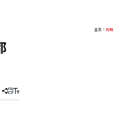
主页
时政
都
分
打
调
享
印
整
文
大
章
小