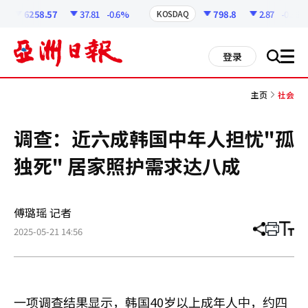
코
인
6258.57
37.81
-0.6%
798.8
2.87
-0.36%
KOSDAQ
정
보
all
登录
搜
men
索
主页
社会
调查：近六成韩国中年人担忧"孤
独死" 居家照护需求达八成
傅璐瑶 记者
2025-05-21 14:56
分
打
调
享
印
整
文
大
章
小
一项调查结果显示，韩国40岁以上成年人中，约四