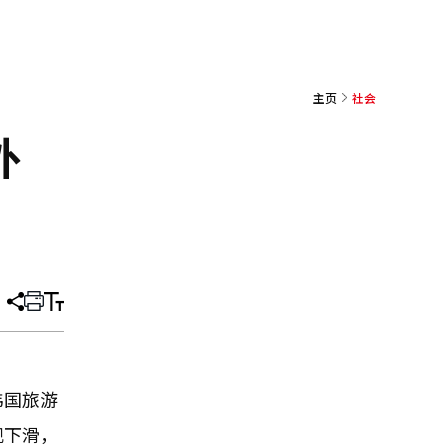
主页
社会
外
分
打
调
享
印
整
文
大
章
小
韩国旅游
现下滑，