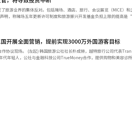
游出口额的差异。此外，即使旅游出口额相同，其支出结构和产业的附加
政府强调的地方旅游振兴也与此密切相关。即使地方拥
输等旅游相
了旅游业界的集体反对。包括赌场、酒店、旅行、会议展览（MICE）和
不会自动前来。必须通过优质产品开发并在海外市场流通，同时航空、住
产业。 韩国银行还以日本为基准分析了旅游出口扩大的效
表声明，称赌场五年更新许可制度和旅游振兴开发基金负担上限的提高是
场不会自然而然地形成。 企业奖励旅游（激励旅游）和国际会议
GDP相当的日本水平，估计需要比去年增加556亿美元（25.4%）的旅
参与声明的团体包括韩国赌场业旅游协会、韩国旅游协
分支必要性的领域。数千人，甚至上万人参与的大型活动并不是在举办前夕
约为440亿美元（约63000亿韩元），相当于去年名义GDP的0.235%。 
旅行业协会、韩国MICE协会、韩国主题公园协会、韩国休闲公寓管理协
动策划公司和航空公司建立多年的信任，才能使韩国成为候选地。因此，
担较重。为了实现目标，必须将入境游客增加481万人，或将人均每日
、韩国露营地协会、首尔特别市旅游协会和韩国酒店专业管理人协会等。
6.5天延长至8.2天1.7天。相反，如果同时增加入境游客数量、消费额和停
国开展全面营销，提前实现3000万外国游客目标
展的赌场更新许可制度及旅游振兴开发基金负担上限提高的声明》。 业界认为，
企业提供信息和网络，支持共同营销，帮助它们与当地市场建立联系。这
行解释道。 韩国银行亚太经济团队负责人郑善英表示：“即
制度和旅游振兴开发基金负担上限的提高（从10%提高至15%）将恶化
而，这并不意味着当前的海外分支体系就是完全正确
作协议现场。 (左起) 韩国旅游公社社长朴成赫，越特旅行公司代表Tran 
天，如果将入境游客数量增加226万人，并将每日平均消费提高21.3美元
们指出，若在新冠疫情后持续复苏的旅游产业中增加监管，将抑制大规模
间能够充分执行的领域。如果组织无法跟上时代变化，仍然存在，那就应
 Express开发了以大邱和金海机场为中心的美食旅游套餐，计划在未来三年
要性也被提出。若提高医疗等高附加值服
基金负担，若负担上限提高，将进一步加重企业的经营负担。 此外，若引入五
具有增长潜力的市场上是合理的。 总统要求的业绩资料在这个背景下
、餐饮业的附加价值率，国内附加价值的产生额将从63000亿韩元增加至6
村项目需要投入数千亿至数万亿韩元，投资的稳定性将受到损害，可能会
游客数量来评估海外分支是有限的。还应多角度考察：地区旅游产品的海
的旅游产品。特别是将利用Klook的创作者计划，向当地宣传韩国地方
标和绩效管理标准需要从增加入境游
为中心的旅游产业的增长基础。 业界还指出，周边国家如澳门、新加
绩、航空航线扩展的作用、国内旅游企业的海外拓展支持成果等。只有这样
附加价值创造效果。当入境游客的停留和消费增加，并且这些消费与国内
管和扩大投资来培育综合度假村产业，而如果仅在国内加强监管，将削弱
统与旅游公社之间提出了不同的问
品以及企业奖励旅游(MICE)团体的吸引计划。 在连续四年位居来韩意向
成果才能得到充分实现。”※ 本报道经人工智能（AI）系统翻译与编辑
供应链和地方旅游的活跃度。与越南最大的低成本航空公司(VietJet)
投资活化的政策转变。※ 本报道经人工智能（AI）系统翻译与编辑。
充分解释海外分支的必要性。然而，“为什么是公共机构来做”的问题并
的宣传活动。 与当地最大的民营旅行社Viettravel合作，
的责任。其他政府下属的公共机构也将面临同样的问题。为什么政府要运
地区世界文化遗产为基础的旅游产品。公社计划在未来两年内吸引5万名
造出足够的公共价值以维持纳税人的资金，现在是它们自我证明的时候了。 旅
分支的业绩表，更是为什么这项工作应由公共机构承担的答案。这个答案
的执行。我们将与全球平台、航空公司、金融公司等在来韩旅游的关键接
能（AI）系统翻译与编辑。
，促进地方经济的活跃。”※ 本报道经人工智能（AI）系统翻译与编辑