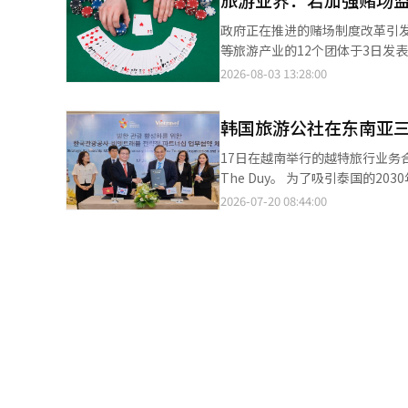
人均消费水平的不同也会导致旅
场上的运动员，那么旅游公社更像是为比赛提供场地的组织。 
力也会影响对国内经济的实际效果。 报告指出，旅游出口的增长贡献中约60%直接来自住宿、餐饮、运
政府正在推进的赌场制度改革引发
有优秀的旅游资源，外国游客也
关产业，其余40%则来自提供中间产品和服务的后端关联
等旅游产业的12个团体于3日发
络也要有机结合。政策方向可以由政府提出，但市
果。若要使我国的旅游出口达到与
产业投资和竞争力的过度监管”，并要求立即撤回相关计划。 
2026-08-03 13:28:00
（MICE）是最直观地展示海外
在这种情况下，国内附加价值的产生额
会中央会、韩国酒店业协会、韩国
的。必须与当地企业、协会、活
增加游客数量的方式被认为政策负
PCO协会、韩国旅游游船业协会
外现场是必要的。 国内旅游行业中，许多企业难以自行建立海外销售网络，地方旅游企业和中小企业、旅游创业公司
45.2美元，或将平均停留时间从
韩国旅游公社在东南亚三
布了《呼吁撤回妨碍国内旅游产业发
就是典型代表。海外分支为这些
可以在减轻各项政策负担的同时实现相同的效果，韩国银
政府推进的赌场营业许可五年更新
定企业的销售，而是提升整个旅游产业竞争力的公共职能。 然
17日在越南举行的越特旅行业务合
使保持平均停留天数在当前的6.5
投资环境，降低国家竞争力。他
的。 公共机构的存在必须通过业绩来证明，海外分支也不例外。必须不断检查在哪些市场取得了什么样的业绩，是否
The Duy。 为了吸引泰国的2030年代年轻人，公社与金融科技公司TrueMoney合作，提供购物和美容诊所的联动优
达到与日本的水平。” 她进一步指出：“如果将旅游产业相关政策的重点从增加入境游客数量转向同时增加停留天数
业，削弱整个行业的增长动力。 特别是，业界指出，赌场业是根据营业额而非净利润来缴纳旅游振兴开发基金的结
仍然需要在当地常驻，是否有民
惠。同时与大型旅行社Quality
2026-07-20 08:44:00
或人均消费，政策效果将能在较短时间内实现。” 同时，提升旅游质量的必
构，因此即使是亏损的经营者也需承担
改革。业绩不佳的分支应合并，而将资源集中在
名来韩游客。 在新加坡，公社推进了针对数字平台和高端需求的多元化战略。与全球活动平台Klook签署合作协议，
务的消费比例，并改善住宿、航空
年更新许可制度，由于综合度假
具有重要意义。然而，仅凭入境
共同策划结合地方节庆和当地美食
韩元。这相当于旅游出口额增加1.7%的效果。 韩国银行表示：“旅游政策的目
和海外资本的引入。这可能会动摇以综合度假村
献、企业会议及MICE的引进业
力。 此外，公社与新加坡航空签署了东南亚多市场营销的协议，并与当地大型旅行社Chan Brothers Travel达成共
客数量扩展到旅游出口额和国内
坡、菲律宾和日本等通过放宽监
分需要整顿的地方和需要进一步发展的地方。 在此次问答中，令人印象深刻的是总
识，开发高端产品、穆斯林定制的K-文化产
和附加价值相连接时，旅游的经济
竞争力。 在共同声明中，业界要求政府撤回赌场五年更新许可制度、重新审议旅游振兴开发基金负担上限的提高方
题和回答。 总统问的是“为什么”。为什么公共机构必须承担这项工作。旅游公社则解释了“是什么”。海外分支在
第一的越南市场，公社重点扩大航空
案，并考虑促进旅游产业的增长和
做什么。仅凭简短的问答，很难
机票折扣促销，并与国营的越南航空开展针对中产家庭游客
这个问题可能不仅仅是旅游公社
开发以庆北奉化K-越南谷和庆尚
织，民间与之有什么不同，是否创
韩，包括企业激励团体。 韩国旅游公社社长朴成赫表示：“为了提前实现3000万外国游客的目标，我们制定了市场
社需要提交的，不仅仅是各海外
细分的具体目标，并专注于具体
数据来说明。※ 本报道经人工智
合作伙伴多方合作，扩大来韩需求