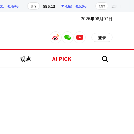
-0.49%
895.13
4.63
-0.52%
210.14
0.82
JPY
CNY
2026年08月07日
登录
weibo
weixin
youtube
观点
AI PICK
搜
索