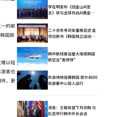
李在明发布《旧金山AI宣
言》将与全球共启AI黄金时
代
之一的邮
二十余年寻访安重根足迹 金
，韩国旅
月培新书《韩国独立运动圣
地：向旅顺口追问历史》出
版
韩中航线客运量大增成韩国
航空业"香饽饽"
业难以轻
体游客也
热浪持续侵袭韩国 首尔4000
期待，更
处避暑中心投入运行
消息：王毅有望下月访韩 与
赵显举行韩中外长会谈