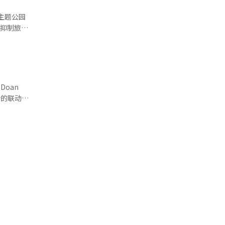
价值创造能
主题公园
宿和交通网
“抑制旅游
游出口额。
才决定
仅仅
会、韩国
持续管理海
消费提高
他们共同发
留时间，则
不是替代特
旅游产业的
Doan
，也能顺利
投资和就
该果断进行
内吸引3万
7000亿
抑制新投资
外推广贡
旅游的魅
，才能区
产业的生产
国家的旅游
。
合作，进行
没有消失。
营这个组
越南游客来
游公
将由业绩和
触点的当地
。