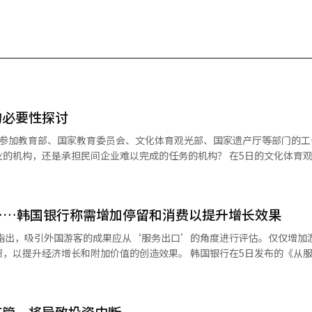
的必要性探讨
馆参加教育部、国家教育委员会、文化体育观光部、国家遗产厅等部门的工
是承担民间企业难以完成的任务的机构？ 在5日的文化体育观光部工作
旅游公社海外分支的工作内容。韩国旅游公社社长朴成赫回答称，海外分
总统随即反问：“这不是旅行社的工作吗？”并指示文化体育观光部部长
……韩国银行称需增加停留和消费以提升增长效果
什么要用纳税人的钱来运营？在政府全面审查公共机构功能和规模的背景下
长和附加价值的创造效果。 韩国银行在5日发布的《从服务出口角
而不是直接招募游客。 在这一点上，海外分支的存在理由显而易
向》报告中指出，自2000年以来，旅游出口对国内生产总值（GDP）的
疫情后，2022年至2025年期间，入境需求开始恢复，年均贡献度扩大至0.
和市场变化反馈给国内。当地方政府推出新的旅游产品时，海外分支负责
公司和分销网络。将旅游公社视为与旅行社竞争的组织是不准确的。如果
监管，将导致投资中断