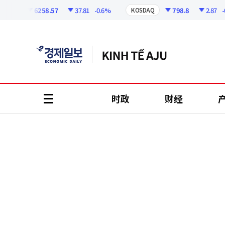
코
인
6258.57
37.81
-0.6%
798.8
2.87
-0.3
I
KOSDAQ
정
보
时政
财经
all
menu