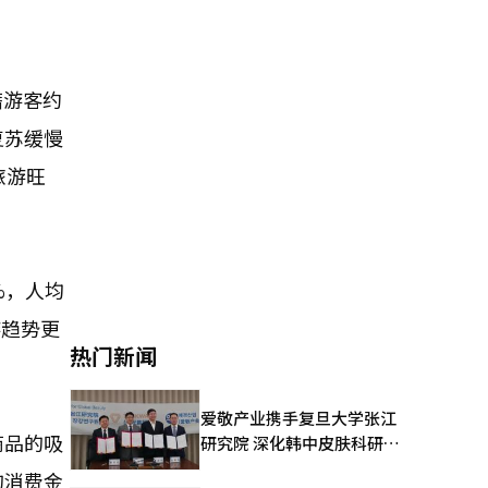
籍游客约
复苏缓慢
旅游旺
%，人均
游趋势更
热门新闻
爱敬产业携手复旦大学张江
商品的吸
研究院 深化韩中皮肤科研合
作
的消费金