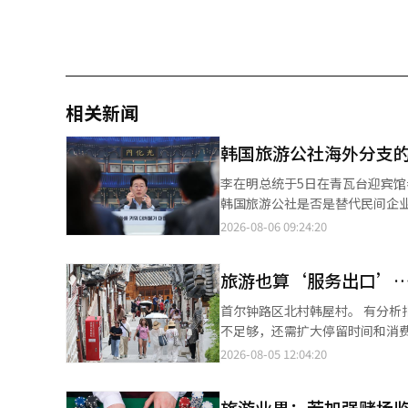
相关新闻
韩国旅游公社海外分支
李在明总统于5日在青瓦台迎宾
韩国旅游公社是否是替代民间企业的机构，还
报告中，李在明总统询问了韩国
2026-08-06 09:24:20
外国游客和进行当地市场营销。
各海外分支的业绩报告。 从行政的角度来看，这个问题是可以理解的。如果公共机构在海外设立分支并执行与民间相
旅游也算‘服务出口’
似的工作，那么就不得不问，为
外分支自然成为检查的对象。 然而，旅游产业并不能仅用“吸引游客”这一词来解释。朴社长指出旅游生态系统的复
首尔钟路区北村韩屋村。 有分析指出，吸引外国游客的成果应从‘服务出口’的角度进行评估。仅仅增加游客数量并
杂性，正是这个原因。 旅行社直接销售旅游产品，而旅游公社则为这些产品进入市场提供基础。海外分支的主要功能
不足够，还需扩大停留时间和消费，以提升经济增
是创造一个市场和分销网络，使民间能够吸引游客，
度看旅游产业的增长效果与政策方
2026-08-05 12:04:20
见。 海外分支更像是拓展海外市场的基地。它们将当地旅行社、航空公司和在线旅游平台（OTA）与国内旅游行业连
度估计为0.04个百分点。在新冠
接起来，并将海外消费者的偏好
点。 韩国银行强调，旅游产业应视为外国人在国内消费商品和服务的服务出口。即使游客数量相同，平均停留时间和
并进行促销，连接旅行社、航空
旅游业界：若加强赌场