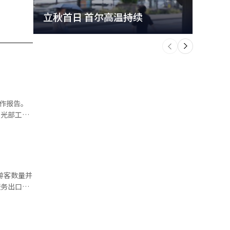
立秋首日 首尔高温持续
极端
个
前
一
下
作报告。
支负责吸引
崔辉永提交
，30个海
年均贡献
15个百分
将其商品化
说旅行社是