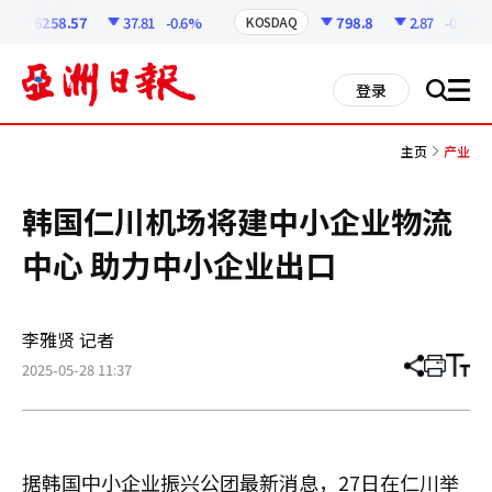
코
인
6258.57
37.81
-0.6%
798.8
2.87
-0.36%
KOSDAQ
정
보
all
登录
搜
men
索
主页
产业
韩国仁川机场将建中小企业物流
中心 助力中小企业出口
李雅贤 记者
2025-05-28 11:37
分
打
调
享
印
整
文
大
章
小
据韩国中小企业振兴公团最新消息，27日在仁川举