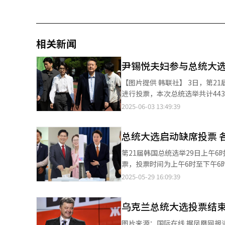
相关新闻
尹锡悦夫妇参与总统大
【图片提供 韩联社】 3日，第21届韩国总统选举正式开始投票。前总统尹锡悦及夫人金建希在首尔瑞草洞一处投票站
进行投票，本次总统选举共计443
2025-06-03 13:49:39
总统大选启动缺席投票 
第21届韩国总统选举29日上午
票，投票时间为上午6时至下午
进行拍摄、损坏选票、制造骚乱者将受到刑事处罚。 共同民主党总统候
2025-05-29 16:09:39
改革新党总统候选人李俊锡和民主
日，主要总统候选人参与缺席投
乌克兰总统大选投票结束
新党总统候选人李俊锡和民主劳动党总统候选人权
后对记者表示，投票是大韩民国
图片来源：国际在线 据凤凰网报道，乌克兰总统大选投票结束，随后公布的票站调查显示，亿万富豪候选人波罗申科