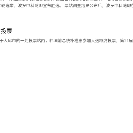
战胜内乱势力，实现国家复苏与重生，必须通过投票对酿成恶果的内乱势
宣布胜选。 票站调查结果公布后，波罗申科随即在竞选总部
申科表示，他就任总统后，首要任务是前往东部地区结束当前战斗和混乱
他也承诺，日后会继续推动乌克兰融入欧洲。 乌克兰总统大选投票在当地
选情的决心。金文洙强调，李在明从三年前就开始筹备大选，而我历经波
的两项票站调查显示，波罗申科得票率分别为百分之55.9和百分之57.3
投票后，金文洙参拜了位于仁川自由公园内的麦克阿
席投票
业大亨，获称“巧克力大王”。他
区、西区，以及始兴市、安山市、军浦市等地巡回拉票。据国民力量党方
前10的富豪。 去年11月下旬，由维克托·亚努科维奇领导的
90个小时的巡回拉票。 李俊锡当天在京畿道华城市东滩参与缺席
联系国协定，引发持续大规模抗议。波罗申科是当时最早支持反政府示威
丽大学、钟路三街等地，呼吁年轻选民支持。权英国当天也在全罗南道丽
头，他命令旗下的电视台“第五频道”大幅报道示威情况。 波罗申科曾经出任乌克兰外交部长和经济部
次电视辩论中的不当发言引发争议，国民力量党部分人士认为与李俊锡合
盖洛普本月24日至25日面向1512名选民进行的民调结果显示，86.8%
选举基本持平。