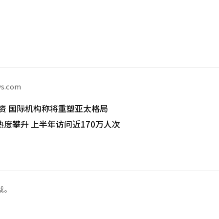
ws.com
I投资 国际机构称将重塑亚太格局
度攀升 上半年访问近170万人次
载。