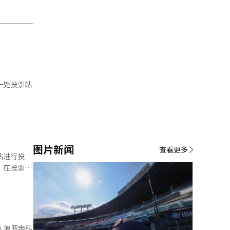
图片新闻
查看更多
站进行投
，在投票站
 29
文洙、改革
最终必须通