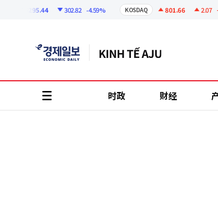
코
인
6295.44
302.82
-4.59%
801.66
2.07
+0.2
KOSDAQ
정
보
时政
财经
all
menu