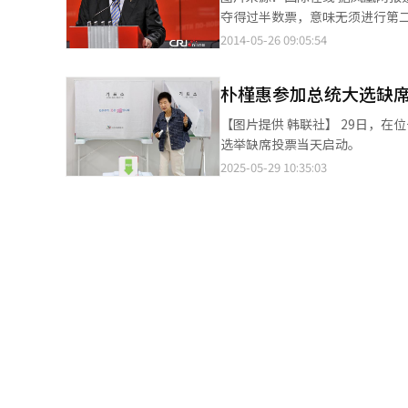
过投票实现。要克服当前危机，
夺得过半数票，意味无须进行第二轮选举。波罗申科随即
审判。 李在明当天集中在首尔江东区、松坡区、瑞草区、冠岳区等地进行拉票，计划在最后冲刺阶段争取人口最为密
发表讲话，宣布胜出选举。波罗
2014-05-26 09:05:54
集的首都圈选民支持。 金文洙和女儿在仁川市桂阳区共同完成投票，国民力量党表示选择在李在明“主场”进行投
国家和平，并提出在今年内举行议会选举。
票，体现了从对手选区开始逆转
时间25号晚上八点结束，随后公布
不足一个月，但目前支持率快速攀升，我对结果充满信心。 结束
朴槿惠参加总统大选缺
第二位得票约百分之十二的前总理季莫申科。 波罗申科现年48岁，是乌克兰糖果
瑟将军铜像，随后在仁川市富平
拥有全球排名前20的糖果企业Roshen，是乌克兰排名
【图片提供 韩联社】 29日，在位于大邱市的一处投票站内，韩国前总统朴槿惠参加大选缺席投票。第21届韩国总统
文洙将从30日起至正式选举结束，在全国展开连续
乌克兰政府决定暂停与欧盟签署
选举缺席投票当天启动。
投票，随后前往板桥科技谷、高
2025-05-29 10:35:03
票。 金文洙与李俊锡合并候选人最终告吹，双方在被视为最后期限的缺席投票前一天不仅未进行接触，连幕后协商也
未能进行。由于李俊锡在最后一
义。 据中央选举管理委员会消息，截至当天下午4点，缺席投票率为15.72%，创下历届总统大选同时间段最高纪录。
正式投票将于6月3日举行，据韩国
示一定会参加投票，与上届总统