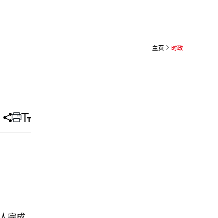
主页
时政
分
打
调
享
印
整
文
大
章
小
万人完成