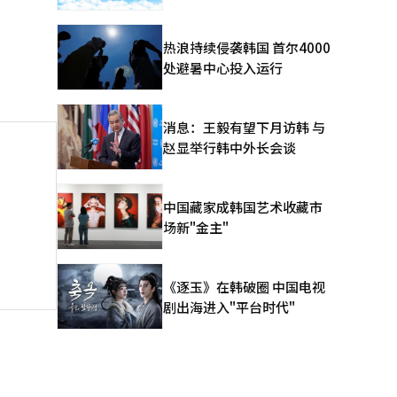
热浪持续侵袭韩国 首尔4000
处避暑中心投入运行
消息：王毅有望下月访韩 与
赵显举行韩中外长会谈
中国藏家成韩国艺术收藏市
场新"金主"
《逐玉》在韩破圈 中国电视
剧出海进入"平台时代"