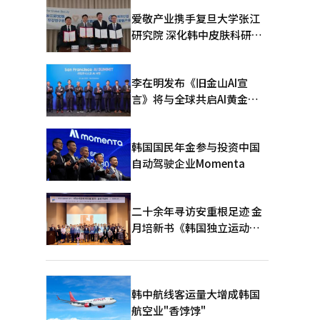
爱敬产业携手复旦大学张江
研究院 深化韩中皮肤科研合
作
李在明发布《旧金山AI宣
言》将与全球共启AI黄金时
代
韩国国民年金参与投资中国
自动驾驶企业Momenta
二十余年寻访安重根足迹 金
月培新书《韩国独立运动圣
地：向旅顺口追问历史》出
版
韩中航线客运量大增成韩国
航空业"香饽饽"