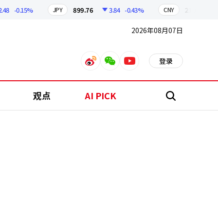
-0.15%
899.76
3.84
-0.43%
210.96
0.0
JPY
CNY
2026年08月07日
登录
weibo
weixin
youtube
观点
AI PICK
搜
索