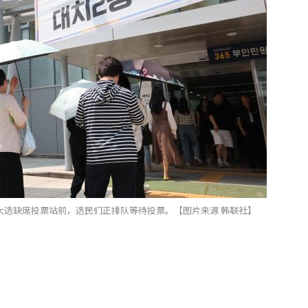
大选缺席投票站前，选民们正排队等待投票。【图片来源 韩联社】