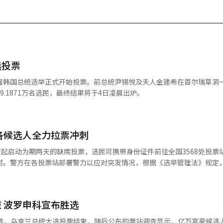
选投票
9.1871万名选民，最终结果将于4日凌晨出炉。
各候选人全力拉票冲刺
6时起启动为期两天的缺席投票，选民可携带身份证件前往全国3568处投票
6时。警方在各投票站部署警力以应对突发情况，根据《选举管理法》规定
选人李在明、国民力量党总统候选人金文洙、
劳动党总统候选人权英国，以及各主要政党领导班子成员当天参与缺席投票。
票。左起依次为共同民主党总统候选人李在明、国民力量党总统候选人金
 波罗申科宣布胜选
英国。【图片提供 韩联社】 李在明在首尔西大门区新村完成投票
选民们行使主权最切实的手段，国家的命运掌握在国民手中，主权的行使