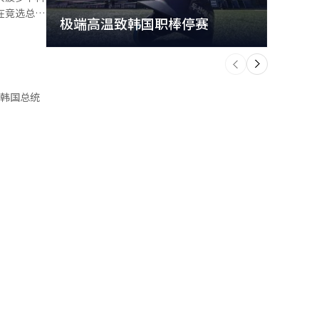
力进行严厉
极端高温致韩国职棒停赛
首尔
局势，恢复
个
折准备时间
前
，远远抛离
一
下
面消息，金
的乌克兰寡
水市进行投
长。
并已无意
的受访者表