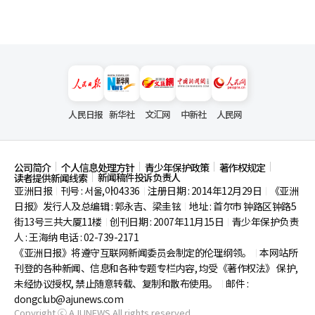
人民日报
新华社
文汇网
中新社
人民网
公司简介
个人信息处理方针
青少年保护政策
著作权规定
新闻稿件投诉负责人
读者提供新闻线索
亚洲日报
刊号 : 서울,아04336
注册日期 : 2014年12月29日
《亚洲
|
|
|
日报》发行人及总编辑 : 郭永吉、梁圭铉
地址 : 首尔市
钟路区钟路5
|
街13号三共大厦11楼
创刊日期 : 2007年11月15日
青少年保护负责
|
|
人 : 王海纳 电话 : 02-739-2171
《亚洲日报》将遵守互联网新闻委员会制定的伦理纲领。
本网站所
|
刊登的各种新闻、信息和各种专题专栏内容, 均受《著作权法》
保护,
未经协议授权, 禁止随意转载、复制和散布使用。
邮件 :
|
dongclub@ajunews.com
Copyright ⓒ AJUNEWS All rights reserved.