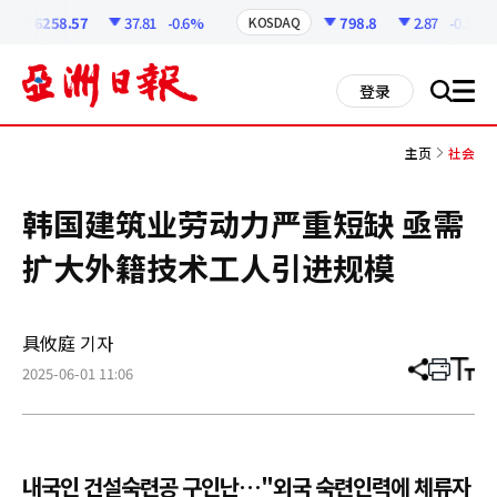
코
인
6258.57
37.81
-0.6%
798.8
2.87
-0.36%
KOSDAQ
정
보
all
登录
搜
men
索
主页
社会
韩国建筑业劳动力严重短缺 亟需
扩大外籍技术工人引进规模
具攸庭 기자
2025-06-01 11:06
分
打
调
享
印
整
文
大
章
小
내국인 건설숙련공 구인난…"외국 숙련인력에 체류자