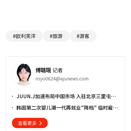
#欧利芙洋
#旅游
#游客
傅璐瑶
记者
royo0624@ajunews.com
JUUN.J加速布局中国市场 入驻北京三里屯太
古里
韩国第二次婴儿潮一代再就业"降档" 临时雇员
占比明显上升
查看更多