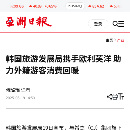
코
인
6299.66
40.89
+0.65%
854.62
55.81
+6.
KOSDAQ
정
보
all
登录
搜
men
索
主页
产业
韩国旅游发展局携手欧利芙洋 助
力外籍游客消费回暖
傅璐瑶 记者
2025-06-19 14:50
分
打
调
享
印
整
文
大
章
小
韩国旅游发展局19日宣布，与希杰（CJ）集团旗下