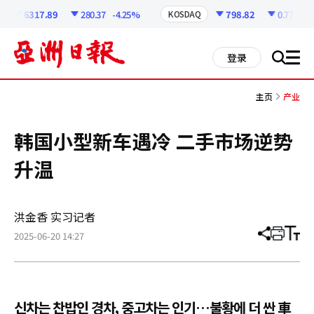
코
인
6317.89
280.37
-4.25%
798.82
0.77
-0.1
KOSDAQ
정
보
all
登录
搜
men
索
主页
产业
韩国小型新车遇冷 二手市场逆势
升温
洪金香 实习记者
2025-06-20 14:27
分
打
调
享
印
整
文
大
章
小
신차는 찬밥인 경차, 중고차는 인기…불황에 더 싼 車