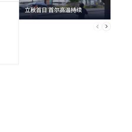
立秋首日 首尔高温持续
极端
个
前
一
下