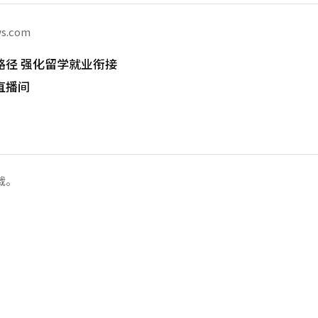
ws.com
路径 强化留学就业衔接
直播间
载。