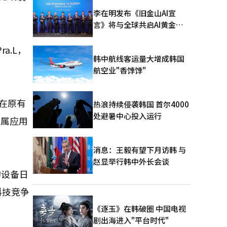
李在明发布《旧金山AI宣
言》将与全球共启AI黄金时
代
a.L，
韩中航线客运量大增成韩国
航空业"香饽饽"
”在原有
热浪持续侵袭韩国 首尔4000
处避暑中心投入运行
专属应用
消息：王毅有望下月访韩 与
赵显举行韩中外长会谈
的设备日
科技竞争
《逐玉》在韩破圈 中国电视
剧出海进入"平台时代"