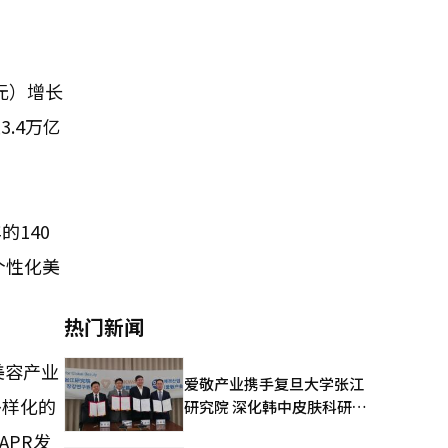
元）增长
.4万亿
的140
个性化美
热门新闻
美容产业
爱敬产业携手复旦大学张江
多样化的
研究院 深化韩中皮肤科研合
作
APR发