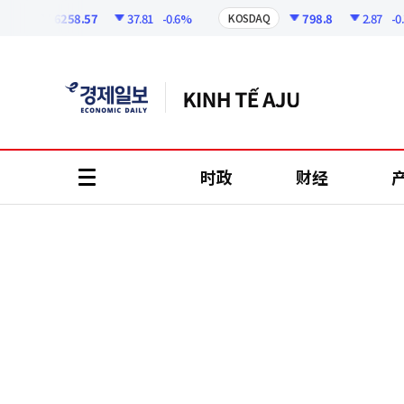
코
인
6258.57
37.81
-0.6%
798.8
2.87
-0.36
I
KOSDAQ
정
보
时政
财经
all
menu