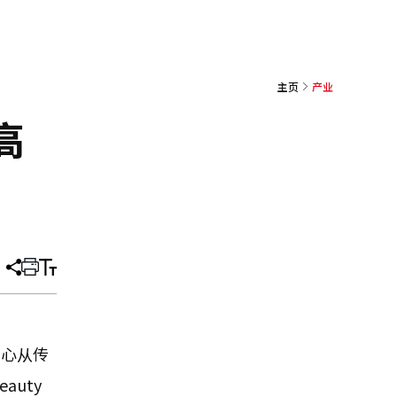
主页
产业
高
分
打
调
享
印
整
文
大
章
小
重心从传
uty