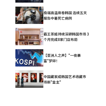
极端高温席卷韩国 连续五天
报告中暑死亡病例
霸王茶姬持续深耕韩国市场 3
个月完成8家门店布局
【亚洲人之声】"一夜暴
富"梦碎！
中国藏家成韩国艺术收藏市
场新"金主"