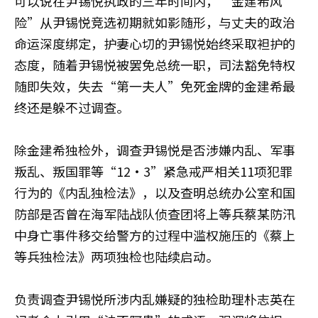
可以说在尹锡悦执政的三年时间内，“金建希风
险”从尹锡悦竞选初期就如影随形，与丈夫的政治
命运深度绑定，护妻心切的尹锡悦始终采取袒护的
态度，随着尹锡悦被罢免总统一职，司法豁免特权
随即失效，失去“第一夫人”免死金牌的金建希最
终还是躲不过调查。
除金建希独检外，调查尹锡悦是否涉嫌内乱、军事
叛乱、叛国罪等“12·3”紧急戒严相关11项犯罪
行为的《内乱独检法》，以及查明总统办公室和国
防部是否曾在海军陆战队侦查团将上等兵蔡某防汛
中身亡事件移交给警方的过程中滥权施压的《蔡上
等兵独检法》两项独检也陆续启动。
负责调查尹锡悦所涉内乱嫌疑的独检助理朴志英在