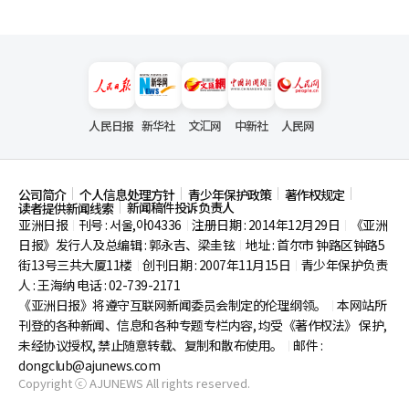
人民日报
新华社
文汇网
中新社
人民网
公司简介
个人信息处理方针
青少年保护政策
著作权规定
新闻稿件投诉负责人
读者提供新闻线索
亚洲日报
刊号 : 서울,아04336
注册日期 : 2014年12月29日
《亚洲
|
|
|
日报》发行人及总编辑 : 郭永吉、梁圭铉
地址 : 首尔市
钟路区钟路5
|
街13号三共大厦11楼
创刊日期 : 2007年11月15日
青少年保护负责
|
|
人 : 王海纳 电话 : 02-739-2171
《亚洲日报》将遵守互联网新闻委员会制定的伦理纲领。
本网站所
|
刊登的各种新闻、信息和各种专题专栏内容, 均受《著作权法》
保护,
未经协议授权, 禁止随意转载、复制和散布使用。
邮件 :
|
dongclub@ajunews.com
Copyright ⓒ AJUNEWS All rights reserved.