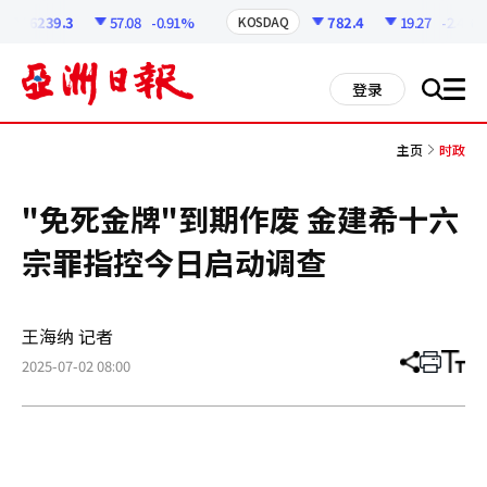
코
인
6239.3
57.08
-0.91%
782.4
19.27
-2.4%
KOSDAQ
정
보
all
登录
搜
men
索
主页
时政
"免死金牌"到期作废 金建希十六
宗罪指控今日启动调查
王海纳 记者
2025-07-02 08:00
分
打
调
享
印
整
文
大
章
小