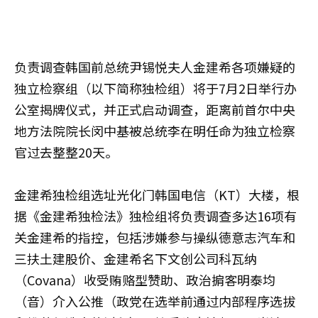
负责调查韩国前总统尹锡悦夫人金建希各项嫌疑的
独立检察组（以下简称独检组）将于7月2日举行办
公室揭牌仪式，并正式启动调查，距离前首尔中央
地方法院院长闵中基被总统李在明任命为独立检察
官过去整整20天。
金建希独检组选址光化门韩国电信（KT）大楼，根
据《金建希独检法》独检组将负责调查多达16项有
关金建希的指控，包括涉嫌参与操纵德意志汽车和
三扶土建股价、金建希名下文创公司科瓦纳
（Covana）收受贿赂型赞助、政治掮客明泰均
（音）介入公推（政党在选举前通过内部程序选拔