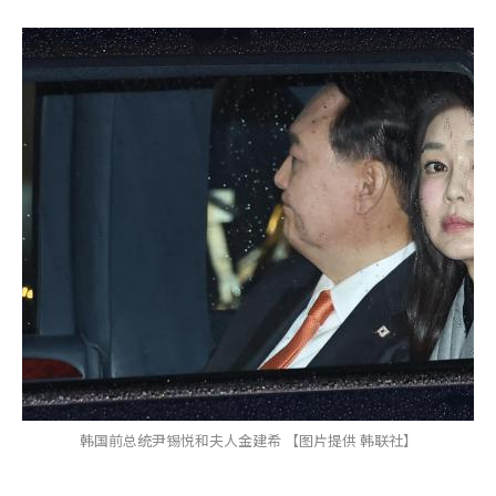
韩国前总统尹锡悦和夫人金建希 【图片提供 韩联社】