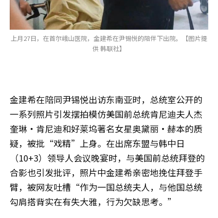
上月27日，在首尔峨山医院，金建希在尹锡悦的陪伴下出院。【图片提
供 韩联社】
金建希在陪同尹锡悦出访东南亚时，总统室公开的
一系列照片引发摆拍模仿美国前总统肯尼迪夫人杰
奎琳·肯尼迪和好莱坞著名女星奥黛丽·赫本的质
疑，被批“戏精”上身。在出席东盟与韩中日
（10+3）领导人会议晚宴时，与美国前总统拜登的
合影也引发批评，照片中金建希亲密地挽住拜登手
臂，被网友吐槽“作为一国总统夫人，与他国总统
勾肩搭背实在有失大雅，行为欠缺思考。”