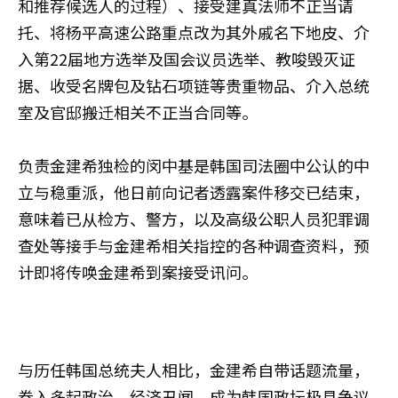
和推荐候选人的过程）、接受建真法师不正当请
托、将杨平高速公路重点改为其外戚名下地皮、介
入第22届地方选举及国会议员选举、教唆毁灭证
据、收受名牌包及钻石项链等贵重物品、介入总统
室及官邸搬迁相关不正当合同等。
负责金建希独检的闵中基是韩国司法圈中公认的中
立与稳重派，他日前向记者透露案件移交已结束，
意味着已从检方、警方，以及高级公职人员犯罪调
查处等接手与金建希相关指控的各种调查资料，预
计即将传唤金建希到案接受讯问。
与历任韩国总统夫人相比，金建希自带话题流量，
卷入多起政治、经济丑闻，成为韩国政坛极具争议