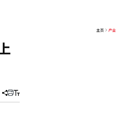
主页
产业
上
分
打
调
享
印
整
文
大
章
小