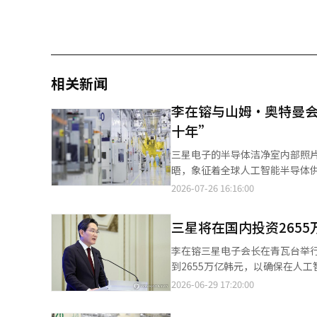
相关新闻
李在镕与山姆·奥特曼会
十年”
三星电子的半导体洁净室内部照片 李在镕三星电子会长与山姆·奥特曼开放人工智能（AI）首席执行官在美国
晤，象征着全球人工智能半导体供
产业对“峰值后放缓”的担忧有望
2026-07-26 16:16:00
（HBM）和DRAM供应扩展到
高性能内存，还需要支持其的定
三星将在国内投资265
装提供一体化服务，这被认为是此
不确定性，确保稳定性。对于开放
李在镕三星电子会长在青瓦台举
务。在全球内存供应短缺的背景下
到2655万亿韩元，以确保在人
果大型LTA得以确认，三星电子
机器人和下一代显示器等未来产业
2026-06-29 17:20:00
础。预计将同时提升平泽的2纳米
快速变化的技术范式并增强未来竞
对“无衰退的十年”的期待情绪
以平泽校园和龙仁国家产业园区为