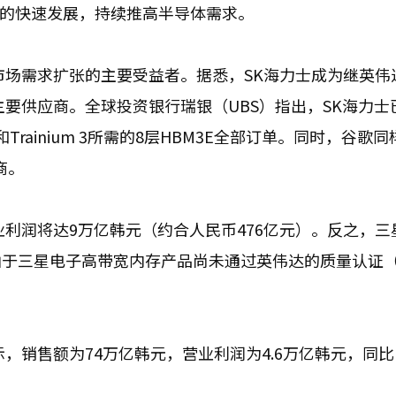
品的快速发展，持续推高半导体需求。
市场需求扩张的主要受益者。据悉，SK海力士成为继英伟
要供应商。全球投资银行瑞银（UBS）指出，SK海力士
.5和Trainium 3所需的8层HBM3E全部订单。同时，谷歌
商。
业利润将达9万亿韩元（约合人民币476亿元）。反之，三
于三星电子高带宽内存产品尚未通过英伟达的质量认证（Q
，销售额为74万亿韩元，营业利润为4.6万亿韩元，同比（1