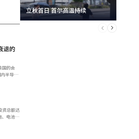
立秋首日 首尔高温持续
极端
个
前
一
下
衰退的
国内半导体
带宽内存
，不仅需要
再到先进封
导体供应的
应是首要任
投资总额达
之而来。如
施、电池、
单奠定基
对AI时代
产业
韩元将用于
五年的长期
器人、电