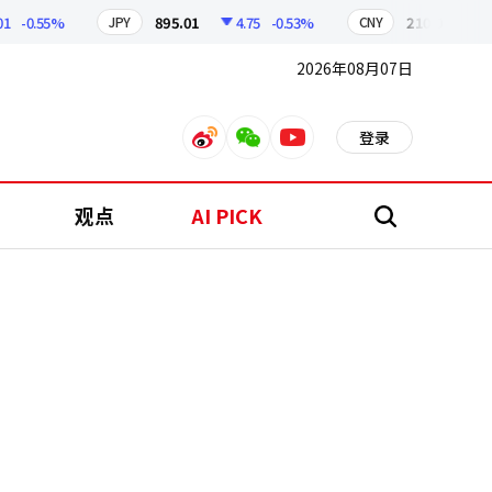
0.55%
895.01
4.75
-0.53%
210.08
0.88
JPY
CNY
2026年08月07日
登录
weibo
weixin
youtube
观点
AI PICK
搜
索