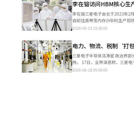
李在镕访问HBM核心生
供货合同，并与多家大型科技公
池、信息技术（IT）部件和材料
的扩建、工艺的稳定化以及下一
半导体领域的投资规模达到400
李在镕三星电子会长于2023年
达、微软、谷歌等公司为抢占HB
双胞胎的创新中心。为了应对快
自前往高带宽内存(HBM)生产现
发布中表示，“未来三年的客户需
群的有力候选地。光州半导体集
访问了位于忠南天安的C1·C2
2026-06-23 15:36:00
HBM（HBM4E）的长期供货合
星电子还计划在光州的工厂建立智
防尘服，巡视了HBM封装生产线
技合作的扩大，将显著缓解国内
星SDS将在全南海宁的Solar 
封装的核心生产基地，承担着应对
大规模预付款和供应量为前提的L
公司的依赖，国家自主开发和控制
电力、物流、税制‘打包
需求激增，李会长此次亲自前往
不得不承受数万亿韩元亏损的‘鸡
地，同时负责金融、国防和公共服
市场进一步加强技术领导力的关键
三星电子半导体洁净室 政治界部分人士认为，要实现霍南地区半导体工厂的落地，除了选址外，还需要多方面的支
等功能。三星物产将在湖南地区
占了下一代HBM市场。随后在5
持。 17日，业界消息称，三星电子和SK海力士在霍南地区的投资可能性引发关注，地方半导体基础设施建设方案也
计划在全北高敞建设全球最先进的
了其技术竞争力。HBM4的量产
随之受到重视。业界普遍认为，后
2026-06-18 05:08:00
56万亿韩元，建设最先进的高带
度上被认为是最快的。此次访问
灵活性相对较大。 关键在于电力。没有稳定的电力供应，半导体包装工厂的运营将面临困难。随着AI半导体需求的增
机用显示器和超高清微型显示器
接确认。在最近的业务成果方面，
加和数据中心的增多，电力网络
（AR）、虚拟现实（VR）和混
约4个月内累计销售额突破10亿美
接入和长期电力供应合同等也将成为企业投资决策的重要变量
全球母工厂，三星电机将在世宗新
译与编辑。
用水和废水处理系统。成品、材
电子将在龟尾建设智能手机全球制
务安等地被提及为候选地，各地区需
心。三星电机将在釜山扩大对下一
显得必要。为了吸引地方迁移或
将在蔚山扩大固态电池和储能装置
措施。对于企业而言，工厂建设
过此次投资，旨在加强半导体、A
度，而非一次性的招商竞争。 关于人力资源的供给，业界普遍认为两家公司提供高薪，因此不会面临太大困难。然
李在镕三星电子会长在当天青瓦
而，地方需要建立能够直接投入使用的实用型半导体人才
导体企业积极投资，但市场普遍