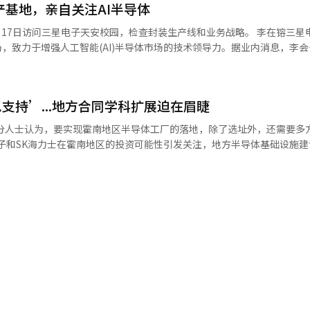
产基地，亲自关注AI半导体
司就先进内存的长期供货进行谈判。初始合同期限通常在五年左右，但考
等，主要覆盖湖南、忠清和庆尚地区。在湖南地区，将投资总额425万亿
代芯片的开发周期，合作关系预计将持续超过十年。SK海力士的情况也不
万亿韩元。三星电子计划在光州建设新的半导体生产工厂（Fab），并建立
2月17日访问三星电子天安校园，检查封装生产线和业务战略。 李在镕三星
M生产线，甚至提出数万亿韩元的预付款以扩大供应。SK海力士在第一季
速增长的半导体需求，光州被视为继器兴、华城、平泽和龙仁之后的下一
场，致力于增强人工智能(AI)半导体市场的技术领导力。据业内消息，李会
求已经超过了生产能力（CAPA）”，并指出不仅第六代HBM（HBM4
群的建立预计将与首都圈一起，成为推动国内半导体产业的两个核心基地
生产线，听取了关于生产运营现状、生产计划和技术开发进展的介绍。随后
同请求也接踵而至。专家们认为，三星电子和SK海力士主导的以LTA为中
能家电用的数字双胞胎创新中心，并建设AI数据中心用的热泵和空调生
，检查了生产和质量竞争力的现状。天安事业部是三星电子负责HBM后工
半导体产业长期存在的下行周期波动性。韩国半导体协会常务理事安基贤
City建设AI数据中心，以支持主权AI基础设施的建设。主权AI意味着降低对
AI半导体市场扩展的HBM生产能力的中心角色。随着全球AI市场的快速增
TA将大大提高国内半导体企业的盈利预测能力，这将成为打破过去每次
的人工智能生态系统。海宁AI数据中心将作为政府人工智能转型（AX）
支持’...地方合同学科扩展迫在眉睫
现场检查生产竞争力和供应应对体系，意义深远。此次现场访问恰逢三星电
蛋游戏’恶性循环的决定性契机。”※ 本报道经人工智能（AI）系统翻
务领域的AX支持，增强大学、研究机构和企业的研发能力，以及支持工业
时刻，值得关注。三星电子于今年2月成功实现全球首批6代HBM4的量
投资建设太阳能发电设施、基于核能的氢气生产设施和绿色氢气示范区。
月，三星电子又向全球客户供应了全球首个7代产品HBM4E的12层样品，
物流中心。在忠清地区，将投入总额140万亿韩元。三星电子将在天安
和HBM4E样品供应相隔约三个月，三星电子在AI内存市场的下一代产品开
道工序和包装工序将优先考虑，而包装作为影响AI半导体性能的关键工
宽内存（HBM）生产设施。三星显示器将在牙山投资67万亿韩元，建立折
被解读为对这些技术领先成果在实际生产现场的检查，以及对未来业务扩
的生产基地。微型显示器是指1英寸以下的超小型高分辨率显示器，是增强
HBM4也显示出显著的增长。据业内人士透露，自2月开始量产出货以来，
的负担加重，因此地方工厂的落地必须与地方电力网络的扩建相结合。可
合现实（MR）等扩展现实（XR）设备的核心部件。三星SDI将在天安建设
元，预计到6月底累计销售额将超过12亿美元。※ 本报道经人工智能（A
。 用水和物流同样不可忽视。半导体工艺需要高质量的
建AI服务器用的先进封装基板生产线。在庆尚地区，将投资总额60万亿
料和设备的运输需要良好的港口、机场和高速公路的可达性。光州、全南
造创新中心，并建立物理AI和人形机器人生产线。三星SDS将在龟尾建设
提供不仅仅是土地竞争，而是结合电力、用水和物流的运营竞争力。 税制支持也
代IT设备和汽车电子用多层陶瓷电容器（MLCC）及先进封装基板的投资。
新投资，必须提供投资税收抵免、地方税减免、土地开发费用支持和审批
（BESS）的生产能力。三星重工计划在巨济建设高附加值船舶制造基地
的成本不如能够稳定运营数十年更为重要。这意味着需要设计降低长期运
I、能源、机器人等未来产业生态系统，将国内发展成为全球先进产业集
台举行的“韩国大跃进三大超级项目国民报告会”上表示：“尽管包括三
培养体系。 三星电子正在与地方科技院校如GIST合作，设
认为仍不足以应对爆炸性的需求。因此，继器兴、华城、平泽之后，龙仁