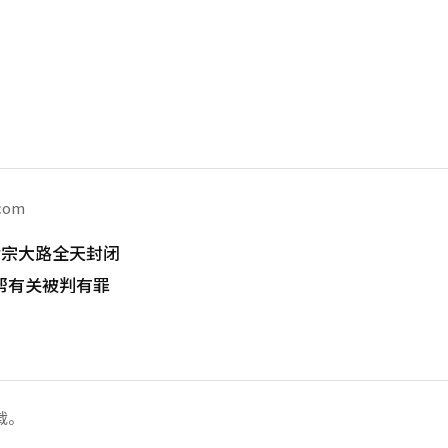
.com
世宗大路全天封闭
帮有关被判有罪
载。