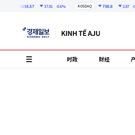
코
인
6258.57
37.81
-0.6%
798.8
2.87
-0.36
I
KOSDAQ
정
보
时政
财经
all
menu