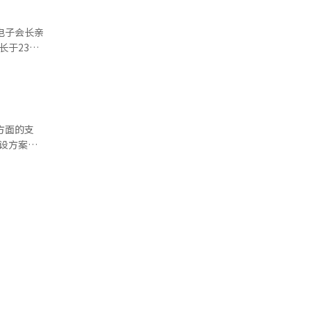
虑到新产线
韩元，其中
例外。英伟
基于数字
电子会长亲
度的业绩
代半导体集
长于23日
），第七代
。此外，三
，他穿上
心的大型科
产设施。三
序和先进
表示：“以
海外大型科技
长，HBM
下行周期时
的支持基
子在HBM
译与编辑。
用物理AI
产出货，抢
三星电子还
进一步证明
和温阳投资
发和供应进
序，其选址
叠智能手
展战略的直
现实
HBM4在
再生能源的
下一代电池
I）系统翻
韩元。三星
、新安江、
AI数据中
三星SDI
时间缩短等
。三星通
营成本的制
群。此外，
星在内的半
国家产业园