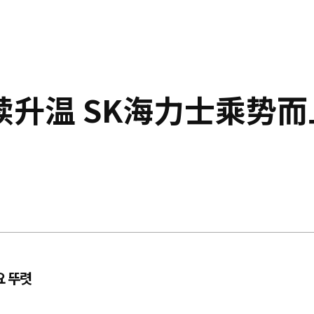
升温 SK海力士乘势而
요 뚜렷