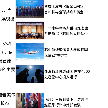
李在明发布《旧金山AI宣
示，当
言》将与全球共启AI黄金时
代
，展现出
二十余年寻访安重根足迹 金
月培新书《韩国独立运动圣
地：向旅顺口追问历史》出
。分析
版
韩中航线客运量大增成韩国
巨头。同
航空业"香饽饽"
兼首席
长的主要
热浪持续侵袭韩国 首尔4000
处避暑中心投入运行
随着英伟
消息：王毅有望下月访韩 与
增长态
赵显举行韩中外长会谈