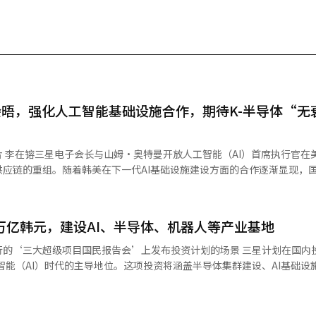
晤，强化人工智能基础设施合作，期待K-半导体“无
的会
应链的重组。随着韩美在下一代AI基础设施建设方面的合作逐渐显现，
得到显著缓解。26日，业界消息称，三星电子与开放AI的合作正在从高
最先进的代工工艺的整个价值链。为了运行开放AI的下一代超大规模AI模型
制半导体制造能力。三星电子的“交钥匙”解决方案能够从设计到生产、
5万亿韩元，建设AI、半导体、机器人等产业基地
次讨论的核心。特别是李会长与奥特曼CEO的会晤，是为了迅速消除半
AI来说，持续推进大型语言模型（LLM）的发展，确保大规模半导体供
行的‘三大超级项目国民报告会’上发布投资计划的场景 三星计划在国内
，开放AI与三星电子之间的长期供货合同（LTA）即将达成的预期也随
工智能（AI）时代的主导地位。这项投资将涵盖半导体集群建设、AI基础设
将获得高附加值HBM的长期供应来源，并为在代工和先进封装领域扩展订
，旨在将韩国打造成全球先进产业的中心。三星于29日宣布，为了积极应
（㎚）先进代工线和天安的先进封装（AVP）工艺的开工率。国内半导体
争力，将推进2655万亿韩元的国内投资计划。在总投资中，2030万亿
高涨。三星电子在前一天的“旧金山人工智能峰会”上与博通签署了为期
中心的半导体集群建设，其余625万亿韩元将集中投资于AI半导体、机