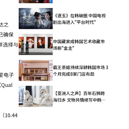
《逐玉》在韩破圈 中国电视
剧出海进入"平台时代"
达之
已确保
中国藏家成韩国艺术收藏市
同样选择与
场新"金主"
霸王茶姬持续深耕韩国市场 3
个月完成8家门店布局
星电子
ual
【亚洲人之声】百年石狮跨
海归乡 文物共情续写中韩人
文新篇
0.44