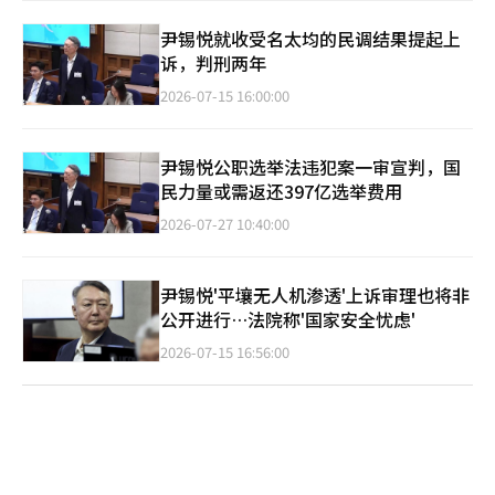
尹锡悦就收受名太均的民调结果提起上
诉，判刑两年
2026-07-15 16:00:00
尹锡悦公职选举法违犯案一审宣判，国
民力量或需返还397亿选举费用
2026-07-27 10:40:00
尹锡悦'平壤无人机渗透'上诉审理也将非
公开进行…法院称'国家安全忧虑'
2026-07-15 16:56:00