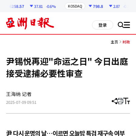
코
인
6258.57
37.81
-0.6%
798.8
2.87
-0.36%
KOSDAQ
정
보
all
登录
搜
men
索
主页
时政
尹锡悦再迎"命运之日" 今日出庭
接受逮捕必要性审查
王海纳 记者
2025-07-09 09:51
分
打
调
享
印
整
文
大
章
小
尹 다시 운명의 날…이르면 오늘밤 특검 재구속 여부