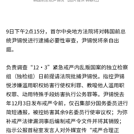
9日下午2点15分，首尔中央地方法院将对韩国前总
统尹锡悦进行逮捕必要性审查，尹锡悦将亲自出
庭。
负责调查“12·3”紧急戒严内乱叛国案的独立检察
组（独检组）日前提请法院批捕尹锡悦。指控尹锡
悦涉嫌滥用职权妨害行使权利罪、教唆他人滥用职
权罪、动用特殊手段妨害执行公务罪等。尹锡悦去
年12月3日发布戒严令前，仅召集部分国务委员进行
简短通报，被控妨害其余9名委员行使审议权；为弥
补戒严法律漏洞事后编制戒严令文件并将其销毁；
指示公报首秘室发言人对外媒宣传“戒严合理正