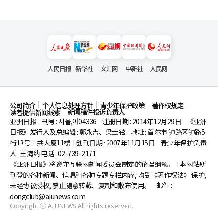
人民日报
新华社
文汇网
中新社
人民网
公司简介
个人信息处理方针
青少年保护政策
著作权规定
新闻稿件投诉负责人
读者提供新闻线索
亚洲日报
刊号 : 서울,아04336
注册日期 : 2014年12月29日
《亚洲
|
|
|
日报》发行人及总编辑 : 郭永吉、梁圭铉
地址 : 首尔市
钟路区钟路5
|
街13号三共大厦11楼
创刊日期 : 2007年11月15日
青少年保护负责
|
|
人 : 王海纳 电话 : 02-739-2171
《亚洲日报》将遵守互联网新闻委员会制定的伦理纲领。
本网站所
|
刊登的各种新闻、信息和各种专题专栏内容, 均受《著作权法》
保护,
未经协议授权, 禁止随意转载、复制和散布使用。
邮件 :
|
dongclub@ajunews.com
Copyright ⓒ AJUNEWS All rights reserved.