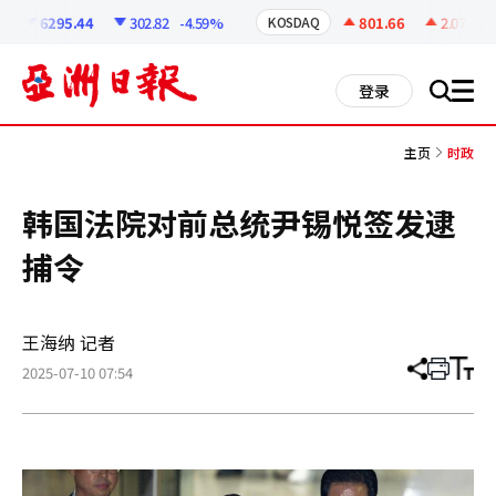
코
인
6295.44
302.82
-4.59%
801.66
2.07
+0.
KOSDAQ
정
보
all
登录
搜
men
索
主页
时政
韩国法院对前总统尹锡悦签发逮
捕令
王海纳 记者
2025-07-10 07:54
分
打
调
享
印
整
文
大
章
小