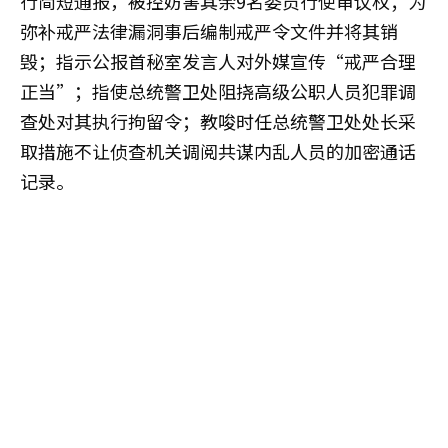
行简短通报，被控妨害其余9名委员行使审议权；为
弥补戒严法律漏洞事后编制戒严令文件并将其销
毁；指示公报首秘室发言人对外媒宣传“戒严合理
正当”；指使总统警卫处阻挠高级公职人员犯罪调
查处对其执行拘留令；教唆时任总统警卫处处长采
取措施不让侦查机关调阅共谋内乱人员的加密通话
记录。