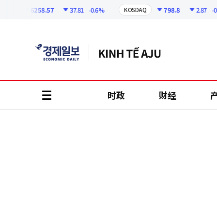
코
인
6258.57
37.81
-0.6%
798.8
2.87
-0.3
I
KOSDAQ
정
보
时政
财经
all
menu