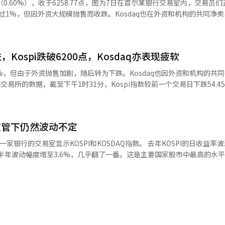
1点（0.60%），收于6258.77点，图为7日在首尔某银行交易室内，交易员
马逊、Meta等主要科技公司在最近的业绩发布会上重申了扩大资本支出
续投资AI基础设施。然而，市场的关注点已从投资规模转向投资回报率和现金
日下跌37.61点
I的净利润预估最近被上调，除三星电子和SK海力士外，其他企业的盈利预
65.07点，较前一交易日上涨68.69点（1.09%），但在开盘后回吐涨幅
国内股市下行的因素。 然而，外资流动仍然是一个变数。最近外
市场也没有出现积极的买入方向。单一股票杠杆ETF的监管后，国内资
ospi跌破6200点，Kosdaq亦表现疲软
金要真正流入，需要股东回报政策的具体化等制度性催化剂。 下周将陆续发布
2.77%）、KB金融（2.51%）、汉华航空航天（4.08%）均上涨。相反
%，但由于外资抛售加剧，随后转为下跌。Kosdaq也因外资和机构的共
）、生产者物价指数（PPI）和零售销售等主要经济指标。市场认为，如果
3%）等则下跌。 Kosdaq指数收于798.81点，较前一交易日下跌
走强，从而对外资流动造成压力。相反，如果物价稳定，AI投资的扩大
盘时为807.62点，较前一交易日上涨5.95点（0.74%），但在交易中转为下
该指数开盘时较前一交易日上涨68.69点（1.09%），报6365.07点，但随后
恶化。由于
受到破坏。 NH投资证券的研究员那正焕表示：“杠杆ETF
（上涨1.19%）、三星电机（上涨4.31%）、LG能源解决方案（上涨2.
了进一步吸引外资资金流入，需要股东回报政策的具体化或税制改革等制
5.97%）、ABL生物（3.96%）、佩普特龙（2.13%）等均上涨。相反，
监管下仍然波动不定
KB金融（上涨1.57%）和汉华航空航天（上涨2.85%）均上涨。相反，S
市场上仍然存在的对冲头寸也是短期波动的因素。” 友安达证券的研究员李
0%）、利诺工业（-1.79%）、元益IPS（-4.64%）等则下跌。※ 本报道
现代汽车（下跌1.69%）则出现下跌。 同一时间，Kosdaq指数较前一个
AI投资盈利能力和持续性的阶段，而非业绩受损的阶段。未来要实现趋
的交易室显示KOSPI和KOSDAQ指数。 去年KOSPI的日收益率波动幅度
，报785.66点。该指数开盘时较前一交易日上涨5.95点（0.74%），报807.
价指标、长期利率和地缘政治风险的缓解将是重要变量。”※ 本报道经人
上半年波动幅度增至3.6%，几乎翻了一番。这是主要国家股市中最高的水
对较多。单一股票杠杆（以下简称“单杠”）被认为是导致波动性加大的
。阿尔特基因（上涨0.17%）、EcoPro BM（上涨0.39%）、HLB（
金上调等“单杠”监管以来，KOSPI并没有显现出平静的迹象。自监管实
84%）和Peptron（上涨1.01%）均上涨。相反，EcoPro（下跌0.60%）
单杠”加剧了KOSPI的波动性，还是还有其他因素？ KOSPI波动性在主要
4.95%）、利诺工业（下跌2.09%）和元益IPS（下跌5.08%）则出现下
和资本市场研究院的数据显示，今年上半年KOSPI的日收益率波动性为3.
与编辑。
是资本市场研究院分析的36个国家股市中最高的水平。日本股市（TOPI
1.5%，而台湾加权指数则从1.5%小幅上升至1.8%。甚至美国S&P50