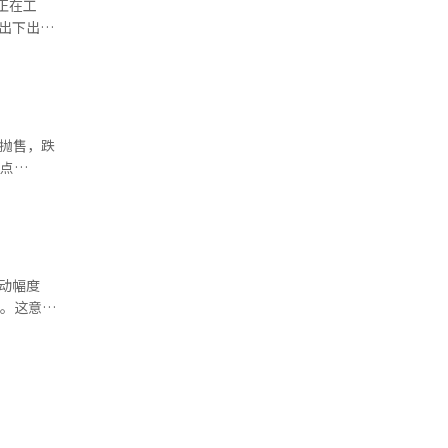
们正在工
流。 国
期也有所改
，最终以弱势
金流动的波
，SK海力士
同抛售，跌
物价高于预
和半导体业
跌，一度下
转为下跌并
32%）、
度性催化
彩虹机器人
K海力士
经人工智能
势性反弹，
62点，但
工智能
平。这意味
主要原因。
上涨
施以来，波
、彩虹机器人
跌。※ 本
6%，是去
X）波动性
0指数的波动