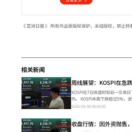
《 亚洲日报 》 所有作品受版权保护，未经授权，禁止转
相关新闻
周线展望：KOSPI在急
KOSPI在7日收盘时较前一交易日
作。 KOSPI本周下跌超过5%，进入调整期。下周国内股市将关注美国的物价指标、外资流动以及半导体投资情绪的
恢复。证券界认为，尽管业绩改善
2026-08-08 06:04:00
韩国交易所的数据，本周（3日至7日
相对强劲。 本周的股市因半导体业绩预期与获利了结的抛售交织，波动性较大。尤其是在上周全球大型科技公司宣布
收盘行情：因外资抛售，Ko
大规模人工智能（AI）投资后，
KOSPI在开盘时一度上涨超过1%，但外资净卖出