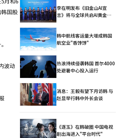
5月和6
李在明发布《旧金山AI宣
出韩国股
言》将与全球共启AI黄金时
代
韩中航线客运量大增成韩国
航空业"香饽饽"
升。
热浪持续侵袭韩国 首尔4000
内波动
处避暑中心投入运行
消息：王毅有望下月访韩 与
报
赵显举行韩中外长会谈
《逐玉》在韩破圈 中国电视
剧出海进入"平台时代"