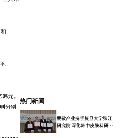
元和
水平。
亿韩元，
热门新闻
者则分别
爱敬产业携手复旦大学张江
研究院 深化韩中皮肤科研合
作