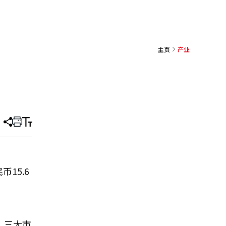
主页
产业
分
打
调
享
印
整
文
大
章
小
15.6
）三大市