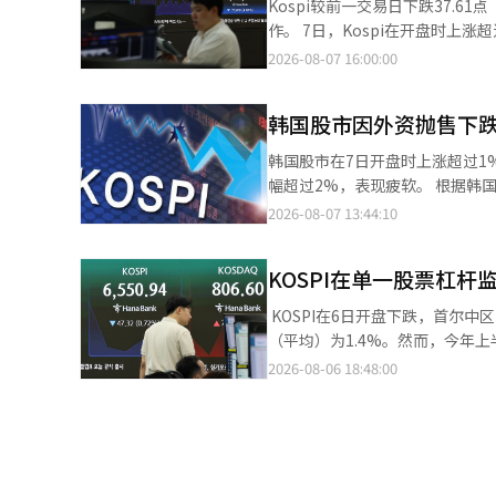
Kospi较前一交易日下跌37.6
性视为市场的关键变量。微软、亚
作。 7日，Kospi在开盘时上涨超过1%，但因外资大规模抛售而收跌。Kosdaq也在外资和机构的共同净卖出下出现
（CAPEX）的趋势，并表示将继
急剧下跌，但在交易结束前部分回升。 根据韩国交易所的数据，Kospi收于6258.77点，较前一交易
2026-08-07 16:00:00
内企业的业绩保持良好。KOSP
（0.60%）。该指数开盘时为63
善。半导体及工业品等领域的业绩改善被认为是支撑
收盘。 在证券市场上，个人和机构分别净买入2670亿韩元和5790亿韩元，进行低价买入。相反，外资则净卖出8625
资在现货市场上转为净卖出，期货
韩国股市因外资抛售下跌，K
亿韩元，导致指数下跌。 Kospi市值前列的股票表现不一。三星电子（0.22%）、三星电机（3.99%）、LG能源解决
动性已大幅减弱，但分析认为，外资资
方案（4.35%）、三星生物制药（
韩国股市在7日开盘时上涨超过1
美国7月消费者物价指数（CPI
（-4.88%）、SK广场（-3.20%）、现代汽车（-1.1
幅超过2%，表现疲软。 根据韩国交易所的数据，截至下午1时31分，Kospi指数较前一个交易日下跌54.45点
期，可能导致长期利率上升和美元
2.86点（0.36%）。该指数开
（0.86%），报6241.93点。
2026-08-07 13:44:10
绩的改善预期可能会再次受到关注。 证券界认为，目前的调整更多是由于估值压力和获利了结，而非业绩
跌超过3%，后有所回升。 在Kosdaq市场上，外资和机构分别净卖出2540亿韩元和1030亿韩元。个人则净买入3406
扩大跌幅。 在证券市场上，个人和机构分别净买入446亿韩元和5115亿韩元，而外资则净卖出5419亿韩元。 Kospi
半导体行业的盈利预估持续上调，因此认为趋势本身并未
亿韩元，吸纳了抛售的股票。 Kosdaq市值前列的股票走势也各异。阿尔特基因（3.29%）、生态科技（2.87%）、
市值前列的股票表现不一。三星电子
带来的波动性已大幅减弱，但为
生态科技B（4.39%）、HLB（
KOSPI在单一股票杠杆
三星生物制药（上涨1.19%）、
剂。”他还提到：“美国内存半导体期权
（-5.01%）、周成工程（-4.2
（下跌4.68%）、SK广场（下跌3.25%）和
在元表示：“当前市场正处于验证
​​​​ KOSPI在6日开盘下跌，首尔中区一家银行
（AI）系统翻译与编辑。
交易日下跌16.01点（2.00%）
外资的净买入回归，以及美国物
（平均）为1.4%。然而，今年
随后转为下跌。 在Kosdaq市场上，外资和机构分别净卖出2267亿韩元和1532亿韩元，个人则净买入3705亿韩元。
（AI）系统翻译与编辑。
着急剧上涨和急剧下跌的日子相
2026-08-06 18:48:00
Kosdaq市值前列的股票表现也不一
然而，自上月30日实施基本保证
2.56%）、ABL Bio（上涨0.
动幅度低于3%的日子仅有两天。究竟是“
（下跌7.56%）、周成工程（下跌
国家中“最差” 6日金融投资行业
报道经人工智能（AI）系统翻译
年年均水平（1.4%）的两倍。这
从去年的1.3%上升至今年上半年的