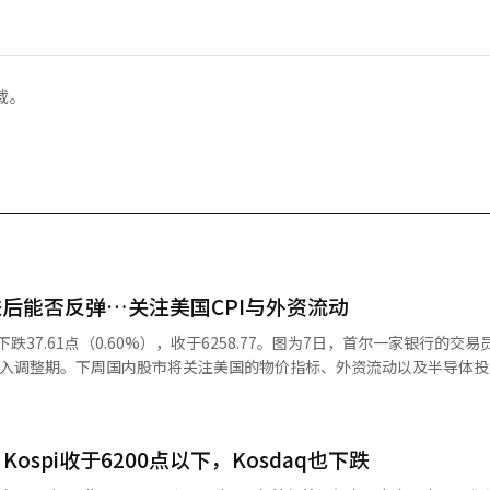
载。
跌后能否反弹…关注美国CPI与外资流动
下跌37.61点（0.60%），收于6258.77。图为7日，首尔一家银行的交
的趋势仍在，但短期内因获利了结而出现的抛售可能会导致市场波动性持续。
）KOSPI下跌了5.10%。而KOSDAQ在个人资金的流入下上涨了10.9
spi收于6200点以下，Kosdaq也下跌
KOSPI曾急剧反弹，但本周外资的卖出压力再次加大，导致其上涨动力减弱
8625亿韩元，最终收于6258.77。 证券界将美国AI投资周期的持续