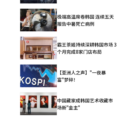
极端高温席卷韩国 连续五天
报告中暑死亡病例
霸王茶姬持续深耕韩国市场 3
个月完成8家门店布局
【亚洲人之声】"一夜暴
富"梦碎！
中国藏家成韩国艺术收藏市
场新"金主"