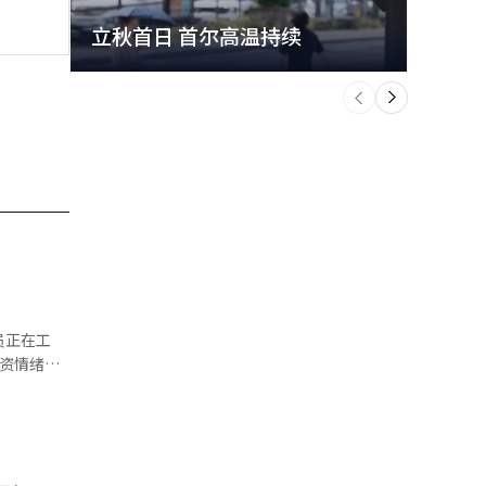
立秋首日 首尔高温持续
极端
个
前
一
下
易员正在工
 根据
8%，表现
。7日，