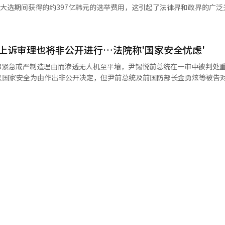
，法庭认为其余44次民调并未直接由名太均提供，
大选期间获得的约397亿韩元的选举费用，这引起了法律界和政界的广泛关注
如果最高法院确认判决，国民力量将需向中央选举管理委员会返还在大选
的指控被单独起诉并在一审和二审中被判
1部（法官赵顺杓）将在下午2时举行尹锡悦公职选举法违犯案的一审宣
名太均在没有事先委托或协商的情况下，单方面提供了民调，以扩大其经
络进行实时直播。 尹锡悦于2021年12月在观熏俱乐部的讨论
影响党的生存。目前，国民力量的资产大部分与房地产相关，若费用返还
，因此判决金建熙无罪。※ 本报道经人工智能（AI）系统翻译与编辑。
尹宇镇介绍过律师”，以及在2022年1月声称“是通过金振宇介绍认识
票率，选举管理委
'上诉审理也将非公开进行…法院称'国家安全忧虑'
起公诉。 负责相关调查的特别检察官团队认为，尹前总统
判处100万韩元以上的无效当选刑罚，政党需全额返还。 ※ 本报道经人
系持续了超过10年。 在上个月的结案公判中，特别检察官团队
前总统在大选中获得了优势”，因此请求判处其2年监禁。相对而言，尹前
以国家安全为由作出非公开决定，但尹前总统及前国防部长金勇炫等被告
播虚假信息”，请求无罪判决。 根据公职选举法，如果判决结果为超
选举管理委员会返还397亿韩元的选举费用。 截至今年2月，国民力量的总
长、余仁亨前国军防谍司令、金勇大前无人机作战司令的上诉审理首次公
还397亿韩元，将对党的财政造成重大打击，甚至可能影响到党的生存。 此外，
无人机（一般叛国）而被起诉的尹前总统与前国防部长金勇贤的上诉审判也
查将根据内容分别判断是否公开。 当天，双方就审判公开问题展开了
人机行动及军内部决策等包含多项军事机密，因此为国家安全考虑，非公
和金前部长分别判处30年监禁。※ 本报道经人工智能（AI）系统翻译与
障公众知情权和辩护权，进行公开审判。 尹前总统的律师表示：“如果
审理，可能会给公众留下‘暗箱操作审判’的印象”，并主张只需对部分需
前部长也表示：“确实包含一些与国家安全相关的内容，但并非不能公开
未能理解军队的特殊性，误导了犯罪行为”，并强调为了让公众进行客观
“如果有任何可能危害国家安全的部分，必须优先考虑。” 律师团队对此立即
新审议公开与否的意见书，并表示不会放弃在公开法庭上进行上诉理由陈
0月后策划并实施向朝鲜平壤投放无人机的行动，以制造宣布紧急戒严的借口