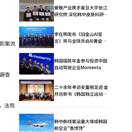
爱敬产业携手复旦大学张江
研究院 深化韩中皮肤科研合
作
李在明发布《旧金山AI宣
言》将与全球共启AI黄金时
到案流
代
韩国国民年金参与投资中国
自动驾驶企业Momenta
调查
二十余年寻访安重根足迹 金
月培新书《韩国独立运动圣
地：向旅顺口追问历史》出
，法院
版
韩中航线客运量大增成韩国
航空业"香饽饽"