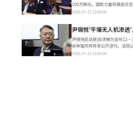
为在回报方面对金英善前国民力量议员的提名施加了影响。 然而
100万韩元，国民力量将需返还在
执政党国民力量面临财政危机。
因此无法断定是根据与尹锡悦夫妇的协议提供的。 此次判决与金建熙因同样
日，首尔中央地方法院刑事合议2
2026-07-27 10:40:00
397亿韩元的选举费用。 截至今年2月，国民力量的总资产已超过1300亿韩元。如果必须返还全部选举费用，将对党
无罪的情况相悖。这些法庭认为
院接受了媒体的直播请求，今日的宣判将通过电视和网
的财政造成重大打击，甚至可能
国研究所的商业活动或政治影响力
会上提到“从未向前龙山税务署长
需要出售位于首尔汝矣岛的党部大楼。 根据公职选举法，若总统候选人当选或获得超过15%的得
尹锡悦'平壤无人机渗透
师，且与金建熙女士并未见过面”，因此于去年12月被提
员会将全额补偿选举费用。但若被
实际上确实向尹宇镇介绍了律师，并且与金振宇的关
（AI）系统翻译与编辑。
尹锡悦前总统 因涉嫌为宣布12·3紧急戒严制造理由而渗透无人机至平壤，尹锡悦前总统在一审中被判处重刑，其上
表示：“通过发布虚假信息，尹
诉审理同样将非公开进行。法院
则主张：“只是根据记忆回答问题，并非故意传
对，要求公开审判。 15日，首尔高等法院刑事第一部（首席法官尹成植）召开了因一般叛国及职权滥用等罪名被起
2026-07-15 16:56:00
过100万韩元的罚金，国民力量将需向中央
诉的尹前总统、金勇炫前国防部
资产已超过1300亿韩元，如果需返
议。 法庭表示：“鉴于案件性质，认为为国家安全保障是必要的”，决定本案审理及首次公判中进行的上诉理由陈述
涉嫌在12·3内乱中向平壤派遣
将非公开进行。但未来进行的证人审问和证据调
开始。 首尔高等法院刑事1部（法官尹成植）将于29日上午举行首次公判。由于涉及军事机密，审判将以非公开方式
争论。特别检察官团队表示，无
进行。此前一审法院已对尹前总统
可避免的，而尹前总统等被告则要求法庭为保
对被判处30年重刑的案件秘密
容进行遮掩即可。亲自出庭的金
金前司令也表示：“特别检察官
公开审判是必要的。 然而，法庭驳回了被告方的意见。法庭解释称：“如果公开审判，可能会有不良意图的人关注此
案，法庭对此需承担责任”，并表示：
表示反对，向法庭提交了要求重
尹前总统等因涉嫌在2024年1