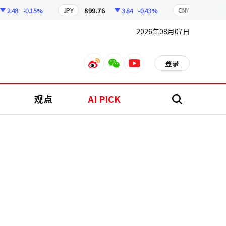
48
-0.15%
899.76
3.84
-0.43%
210.96
JPY
CNY
2026年08月07日
登录
weibo
weixin
youtube
观点
AI PICK
搜
索