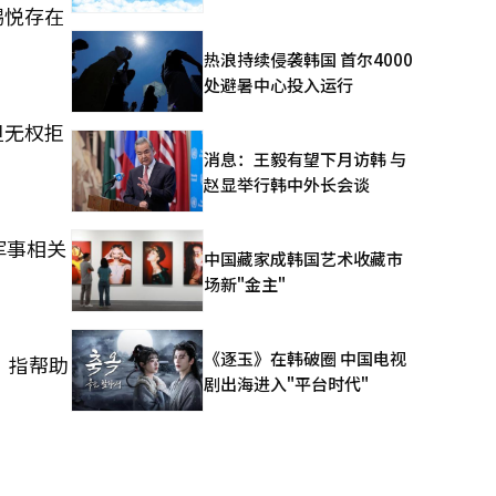
锡悦存在
热浪持续侵袭韩国 首尔4000
处避暑中心投入运行
但无权拒
消息：王毅有望下月访韩 与
赵显举行韩中外长会谈
军事相关
中国藏家成韩国艺术收藏市
场新"金主"
《逐玉》在韩破圈 中国电视
，指帮助
剧出海进入"平台时代"