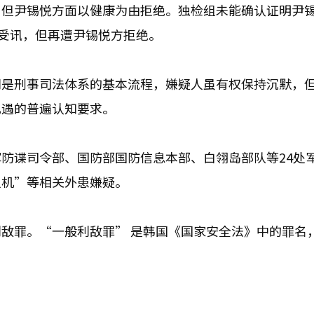
，但尹锡悦方面以健康为由拒绝。独检组未能确认证明尹
案受讯，但再遭尹锡悦方拒绝。
问是刑事司法体系的基本流程，嫌疑人虽有权保持沉默，
礼遇的普遍认知要求。
防谍司令部、国防部国防信息本部、白翎岛部队等24处
人机”等相关外患嫌疑。
敌罪。“一般利敌罪” 是韩国《国家安全法》中的罪名