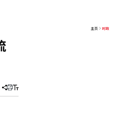
主页
时政
流
分
打
调
享
印
整
文
大
章
小