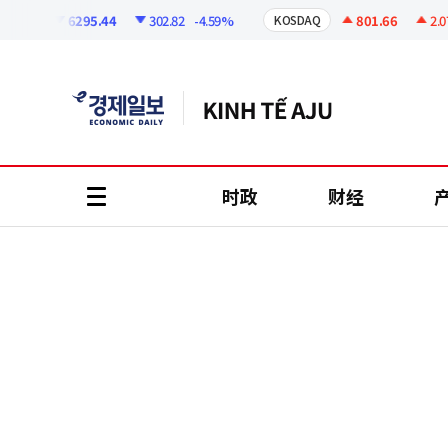
코
인
6295.44
302.82
-4.59%
801.66
2.07
+
I
KOSDAQ
정
보
时政
财经
all
menu