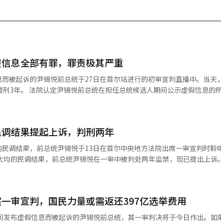
假信息全部有罪，罪责极其严重
息而被起诉的尹锡悦前总统于27日在首尔站进行的初审宣判直播中。当天
公示虚假信息的所有指控均
等方式的虚假言论罪责极其严重。 首尔中央地方法院刑事合议21部
对金建熙特别检察组（特别检察官：闵重基）提出的两项指控作出有罪判决
绍发言，以及与建真法师全盛培及其配偶金建熙女士同席相关的发言。 法庭表
民调结果提起上诉，判刑两年
律师介绍不仅包括正式的委托书提交，还包括事件相关人与律师之间的接
与媒体记者的录音及过去的听证会证词综合来看，被告尽管直接参与了与该
的民调结果，前总统尹锡悦于13日在首尔中央地方法院出席一审宣判时聆
，而是被告主导的具体
中否认与全
中央地方法院刑事合议33部（李振官法官）提交了上诉状。 同日，名太均也
是普通佛教僧侣的主张，明确指出
法庭拘留。 尹锡悦的律师表示，上诉理由将包括一审法庭对
具有巫术性质的活动。尤其是尹前总统自2013年起与金女士一同拜访全
021年6月至2022年3月期间无偿
仅是因党内人士介绍而偶然见面”，这一说法与客观事实不符。 对此，法庭指
一审宣判，国民力量或需返还397亿选举费用
起诉。13日，一审法庭认定尹锡悦无偿接受了14次民调，判处其两年监禁
式的巫术影响力，直接关系到选民的公正判断，这是一个重大问题。”并
，媒体采访或单独邀请的辩论中的虚假言论罪责极其严重。” 此次判决可能使