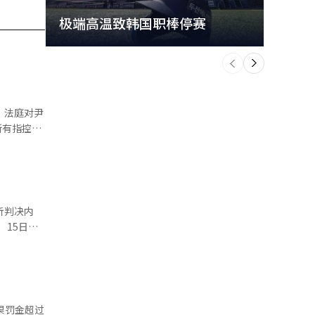
极端高温致韩国职棒停赛
首尔
个
前
一
下
，法庭对尹
，分别是与
触安
律师的联
听判决内
盛培，获取
并追缴
批评