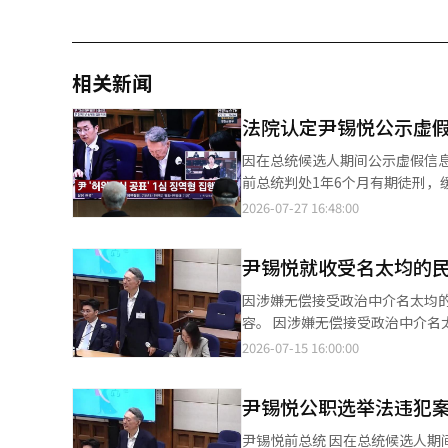
相关新闻
法院认定尹锡悦公示虚
因在总统候选人期间公示虚假信
前总统判处1年6个月有期徒刑，缓刑3年。 法院认定尹锡悦前总统在担任总统候选人期间
成立。法庭特别指出，与辩论会不同，通过采访
2026-07-27 16:48:00
（主审法官：赵顺杓）于27日
尹宇镇前龙山税务所所长相关的介
尹锡悦就收受名太均的
示：“从一般选民的角度来看，
排。”并指出：“根据2012年
因涉嫌无偿接受政治中介名太均
系，但在选举前对此进行了全面否认。” 接着，法庭指出：“这并非是被告可能的误解或遗忘
容。 因涉嫌无偿接受政治中介名太均的民调结果，前总统尹锡悦在一审中被判处两年监禁，现已提出上诉。 15日，
经历”，因此充分认定了其虚假性。 此外，法庭还认定尹前总统在2022年1月佛教领袖论坛启动仪式采访
法律界消息称，尹锡悦于前一天向首尔
2026-07-15 16:00:00
盛培的关系及金女士同席的发言也构成有罪。 法庭驳回了尹前总统方面关于全盛培
提交了上诉状，他在一审中被判处一年六个月的实刑并被
全盛培在其居住地法堂进行占卜等
事实的误判和法律的误解，因此认为量刑不当。 尹锡悦因与其配偶金建熙共谋，在2
个人及政治建议，却将其解释为“仅
尹锡悦公职选举法违犯案
接受名太均提供的58次民调而被
出：“候选人是否可能依赖非正
1396万韩元。 法庭认为，尹锡悦夫妇与名太均之间存在进行和提供民调的默契。即使没有事先约定，尹锡悦也被认
尹锡悦前总统 因在总统候选人期间发布虚假信息而被起诉的尹锡悦前总统，其一审判决将于今日作出。如果罚金超过
道：“与候选人之间的无限制辩论相比