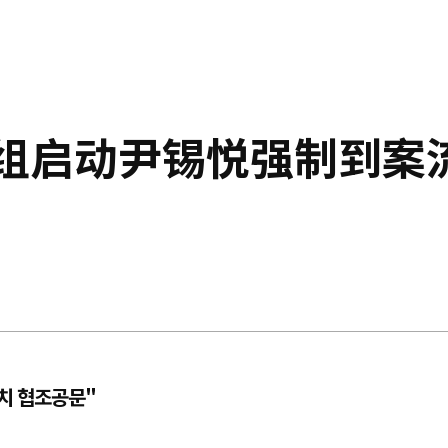
检组启动尹锡悦强制到案
치 협조공문"