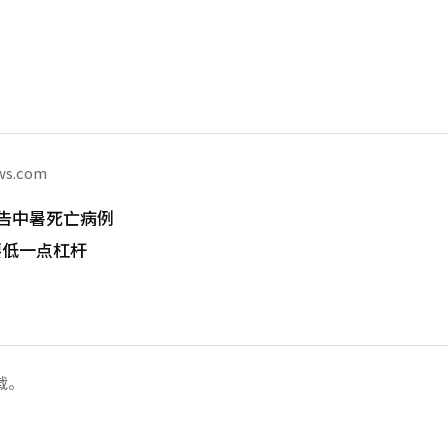
ws.com
告中暑死亡病例
要低一点杠杆
载。