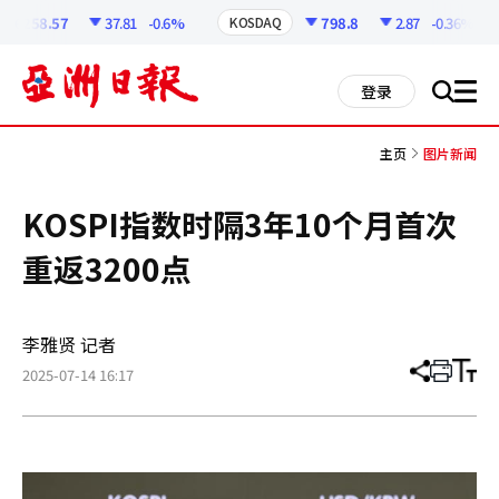
코
인
6258.57
37.81
-0.6%
798.8
2.87
-0.36%
KOSDAQ
정
보
all
登录
搜
men
索
主页
图片新闻
KOSPI指数时隔3年10个月首次
重返3200点
李雅贤 记者
2025-07-14 16:17
分
打
调
享
印
整
文
大
章
小