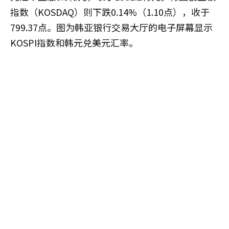
指数（KOSDAQ）则下跌0.14%（1.10点），收于
799.37点。图为韩亚银行交易大厅的电子屏幕显示
KOSPI指数和韩元兑美元汇率。