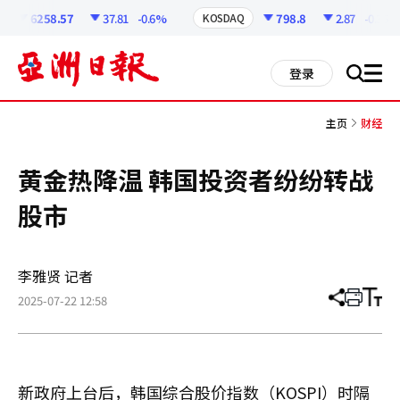
코
인
6258.57
37.81
-0.6%
798.8
2.87
-0.36%
KOSDAQ
정
보
all
登录
搜
men
索
主页
财经
黄金热降温 韩国投资者纷纷转战
股市
李雅贤 记者
2025-07-22 12:58
分
打
调
享
印
整
文
大
章
小
新政府上台后，韩国综合股价指数（KOSPI）时隔