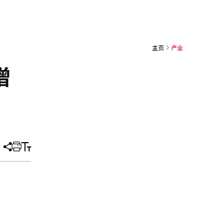
主页
产业
增
分
打
调
享
印
整
文
大
章
小