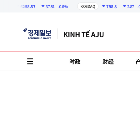
코
인
6258.57
37.81
-0.6%
798.8
2.87
-0.36
I
KOSDAQ
정
보
时政
财经
all
menu