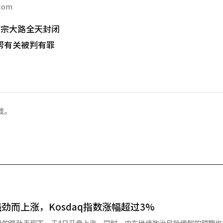
.com
世宗大路全天封闭
帮有关被判有罪
载。
劲而上涨，Kosdaq指数涨幅超过3%
股的强劲表现下，于4日开盘上涨。同时，中东地缘政治风险缓解的预期也