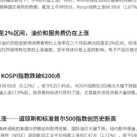
3点（1.50%），报6351.38点。 在证券市场上，个人投资者净买入
亿韩元和4259亿韩元。 市值前列的股票大多呈现上涨趋势。SK
上涨2.46%，HD现代重工上涨2.44%，SK海力士上涨2.43%，LG能源解
至2%区间，油价和服务费仍在上涨
，KB金融上涨0.35%，三星生物制药上涨0.21%，三星物产上涨0.15%。
回暖，普遍上涨。
市场上涨。Meta上涨6.02%，Alphabet上涨4.88%，微软上涨4.
格仍然保持两位数的上涨幅度，受半导体价格上涨的影响，电子产品价格
明了AI盈利
指数较前一交
涨率回落至2%区间是三个月以来首次。今年的消费者物价在1至4月维持在
，机构净买入647亿韩元，而个人和外国投资者
格上涨了2.6%。尽管
em Bio上涨
OSPI指数跌破6200点
定，但仍然保持两位数的上涨幅度。柴油上涨了21.5%，汽油上涨了12.
，三千堂制药上涨5.81%，EcoPro上涨5.17%，EcoPro BM上涨4.96%，Pe
），收于6257.45点。 KOSPI指数在3日再次大幅下跌超过5%，跌
程上涨4.15%，Wonik IPS上涨2.88%，Pharma Research上涨2.82
数据处经济动态统计审议官李斗源表示：“由于半导体
大幅上涨17.9%后，投资者纷纷进行获利了结，尤其是外资投资者大量抛售
下跌，跌幅为1.09%。 一位研究员表示：“今天Kospi指数将在特朗
价格也随之上涨。”他还指出：“电动汽车因新产品发布及现有产品的更
期内市场将继续波动，但在超卖状态缓解后，KOSPI有望反弹至9000点。 
、美国半导体股反弹的推动下表现强劲。尽管日收益率波动较大，但在盈
上涨了6.2%。” 服务物价上涨了2.6%。公共服务上涨了
一交易日下跌338.00点（-5.12%），收于6257.45点。此前在上月31日
，这一点是积极的。”※ 本报道经人工智能（AI）系统翻译与编辑。
人服务上涨了3.5%。这与7月假期季节的到来，海外团体旅行费用（上涨20.
升至6595.45点，现已回吐约三分之一的涨幅。 从供需角度来看，个人投资者
涨……道琼斯和标准普尔500指数创历史新高
市场上，个人投资者净买入额达到4兆6531亿韩元。相反，外资和机构
77亿韩元，导致指数下跌。尤其是三星电子（-8.76%）和SK海力士（-8.7
，大米上涨了7.9%，鸡蛋上涨了7.5%，葱上涨了18.3%。 新鲜食品指数比去
过山车般的走势。KOSPI自
涨了4.4%，但新鲜蔬菜下降了4.3%，新鲜水果下降了4.7%。生活物价指