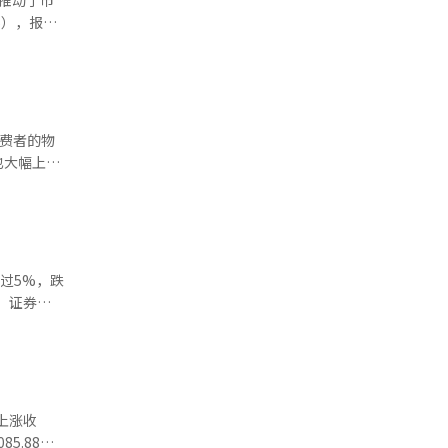
决方案上涨
相反，三星生
93%。亚
也大幅上
2%区间，
6%，煤油
ptron上
%，Rino工
。证券界
新换代导致
根据
利动能减弱
，KOSPI
0%）等因
投资者分别
9%）等大
数比去年7