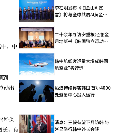
李在明发布《旧金山AI宣
言》将与全球共启AI黄金时
代
二十余年寻访安重根足迹 金
月培新书《韩国独立运动圣
其中，中
地：向旅顺口追问历史》出
版
韩中航线客运量大增成韩国
航空业"香饽饽"
额到
拉动出
热浪持续侵袭韩国 首尔4000
处避暑中心投入运行
材料类
消息：王毅有望下月访韩 与
著增长，有
赵显举行韩中外长会谈