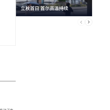
立秋首日 首尔高温持续
极端
个
前
一
下
推动了市