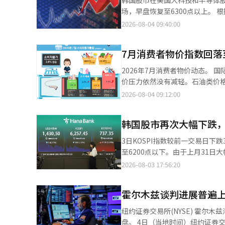
场，早盘恢复至6300点以上。 根据韩国交易所的数据，截至上午9时6分，Kospi指数上涨66.99点（1.07%），报
6324.44点。该指数较前一交易日开盘上涨93.9
2026-08-04 09:40:00
4011亿韩元，而外国投资者和机构分别净卖出138
Square上涨4.29%，三星电机
7月消费者物价指数回落
1.90%，三星电子上涨1.04%
命下跌0.35%，现代汽车下跌0.25%。 前一晚，纽约股市因中东紧张局势缓解的预期，投资者情绪
2026年7月消费者物价动态。 国际油价的稳定使得消费者物价上涨率在三个月后再次回落至2%区间，但消费者的物
尤其是半导体等科技股的强劲表现推动了
价压力依然没有减轻。石油类价
马逊则上涨4.58%，创下历史新高。 对此，Kiwoom证券的研究员韩志英分析称：“亚马逊在软件领域证
升。 根据国家数据处在4日发布的2026年7月消费者物价动态，上个月的消费者物价指数为119.77（2020=100），比
2026-08-04 09:12:00
能力，这将对韩国股市形成利好。” 同一时间，Kosdaq指数上涨27.49点（3.73%），报764.84点。该
去年同月上涨了2.8%。物价上
易日开盘上涨10.84点（1.47%），随后扩大涨幅。 在Kosdaq市场上
但在5、6月连续两个月上涨至3%区间。 从品类来看，商品价格比一年前上涨了3.0%，服务价
分别净卖出172亿韩元和472亿韩元。 市值前列的股票大多大幅上涨。ABL Bio上涨8.73%，LigaCh
韩国股市再次大幅下跌，K
政府分析认为石油类价格已趋于稳
8.49%，Alteogen上涨7.24%
上涨了20.5%。 电子产品的上涨趋势也十分明显。计算机价格上涨了25.1%，便携式多媒体设备上涨了22.5%，刺激
3日KOSPI指数较前一交易日下跌338.00点（5.12%
涨4.88%，HLB上涨4.85%，主成工
了消费者物价。此外，电动汽车的价格比去年上涨了6.2%。 
至6200点以下。由于上月31日
业上涨2.12%。相反，Rainbow Robotics唯一
价格上涨，便携式多媒体设备的
普遍认为，由于杠杆清算等因素，短
2026-08-03 17:56:20
普TACO引发的油价和利率下跌
出厂价上涨，加上个别消费税的恢复，价格比去年同月
韩国交易所的数据，KOSPI指数较前
的背景下，市场正在逐步走出困境
1.4%，房租上涨了1.1%，个
曾大幅上涨1001.89点（17.91%），回
素有关。 电力、燃气和自来水的价格比去年同月上涨了0.4%，这主要是由于夏季的阶梯电价适用，导致上涨幅度不
霍尔木兹谈判进展普遍上
的低价买入行为十分明显。在证券
大。 食品价格也对整体物价上涨产生了影响。消费者主要购买的国产牛肉上涨了5.7%，进口牛肉上涨了8.7%，猪肉
净卖出2兆8429亿韩元和1兆94
纽约证券交易所(NYSE) 霍尔木兹海峡通航的美国与伊朗谈判取得进展，国际油价大幅下跌，纽约股市普遍上涨收
上涨了1.8%，鲭鱼上涨了7.0%。此外
型半导体股的急跌，主导了KOSPI的下行。 市场普遍认为，KOSPI的波动将持续，呈现出
盘。 4日（当地时间）纽约证券交易所（NYSE）道琼斯30工业平均指数上涨907.47点（1.71%），收于54085.88
年同月上涨了2.5%。新鲜鱼类上