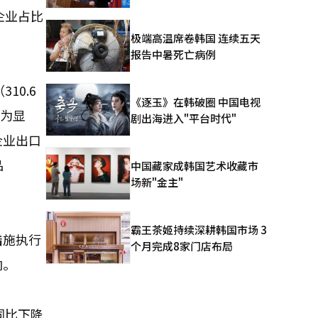
企业占比
极端高温席卷韩国 连续五天
报告中暑死亡病例
10.6
《逐玉》在韩破圈 中国电视
最为显
剧出海进入"平台时代"
企业出口
品
中国藏家成韩国艺术收藏市
场新"金主"
霸王茶姬持续深耕韩国市场 3
措施执行
个月完成8家门店布局
响。
同比下降