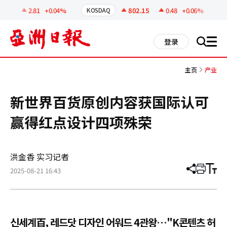
코
인
.19
2.81
+0.04%
802.15
0.48
+0.06%
KOSDAQ
U
정
보
all
登录
搜
men
索
主页
产业
新世界百货原创内容获国际认可
赢得红点设计四项殊荣
洪金香 实习记者
2025-08-21 16:43
分
打
调
享
印
整
文
大
章
小
신세계百, 레드닷 디자인 어워드 4관왕…"K콘텐츠 허