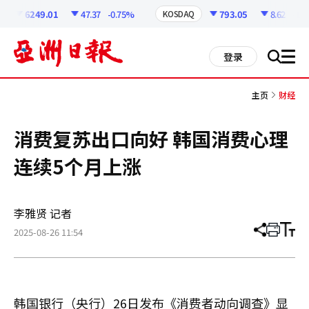
코
인
6249.01
47.37
-0.75%
793.05
8.62
-1.0
KOSDAQ
정
보
all
登录
搜
men
索
主页
财经
消费复苏出口向好 韩国消费心理
连续5个月上涨
李雅贤 记者
2025-08-26 11:54
分
打
调
享
印
整
文
大
章
小
韩国银行（央行）26日发布《消费者动向调查》显