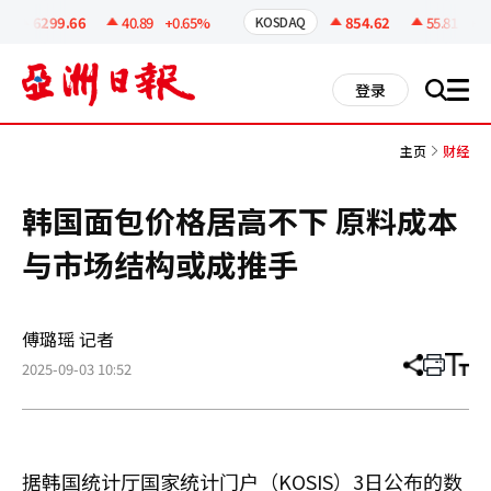
코
인
6299.66
40.89
+0.65%
854.62
55.81
+6.9
KOSDAQ
정
보
all
登录
搜
men
索
主页
财经
韩国面包价格居高不下 原料成本
与市场结构或成推手
傅璐瑶 记者
2025-09-03 10:52
分
打
调
享
印
整
文
大
章
小
据韩国统计厅国家统计门户（KOSIS）3日公布的数