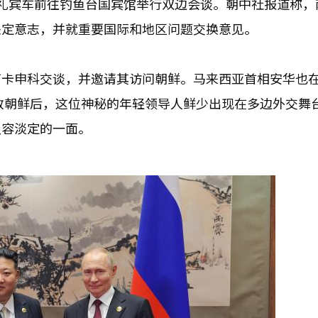
华加长礼宾车前往钓鱼台国宾馆举行双边会谈。朝中社报道称
坚定意志，并就重要国际和地区问题交换意见。
卢卡申科交谈，并邀请其访问朝鲜。马来西亚首相安华也
执政朝鲜后，这位神秘的年轻领导人鲜少出现在多边外交舞
从容淡定的一面。