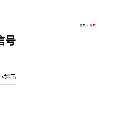
主页
时政
信号
分
打
调
享
印
整
文
大
章
小