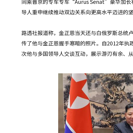
同乘普京的专车专车“Aurus Senat”豪
导人重申继续推动双边关系向更高水平迈进的
路透社报道称，金正恩当天还与白俄罗斯总统
传了他与金正恩握手寒暄的照片。自2012年
次他与多国领导人交谈互动，展示游刃有余、