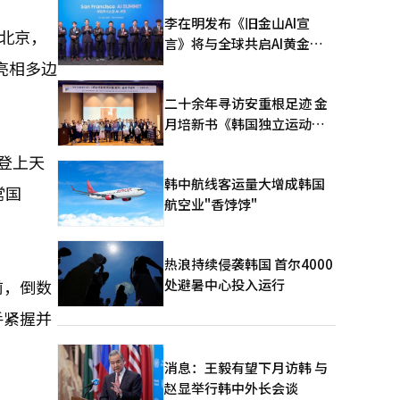
李在明发布《旧金山AI宣
北京，
言》将与全球共启AI黄金时
代
亮相多边
二十余年寻访安重根足迹 金
月培新书《韩国独立运动圣
地：向旅顺口追问历史》出
登上天
版
韩中航线客运量大增成韩国
常国
航空业"香饽饽"
热浪持续侵袭韩国 首尔4000
处避暑中心投入运行
前，倒数
手紧握并
消息：王毅有望下月访韩 与
赵显举行韩中外长会谈