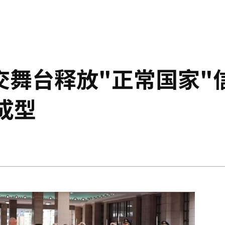
交舞台释放"正常国家"
成型