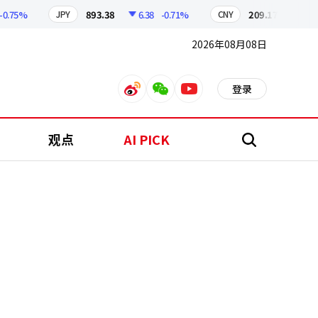
5%
893.38
6.38
-0.71%
209.17
1.79
-0.
JPY
CNY
2026年08月08日
登录
weibo
weixin
youtube
观点
AI PICK
搜
索