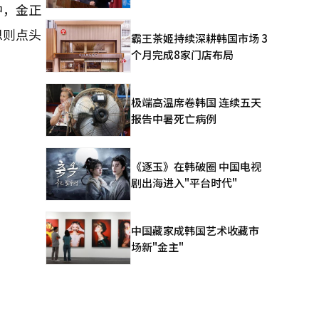
中，金正
恩则点头
霸王茶姬持续深耕韩国市场 3
个月完成8家门店布局
极端高温席卷韩国 连续五天
报告中暑死亡病例
《逐玉》在韩破圈 中国电视
剧出海进入"平台时代"
中国藏家成韩国艺术收藏市
场新"金主"