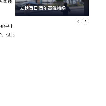
，两国领
立秋首日 首尔高温持续
极端
个
前
一
下
在脸书上
台，但此