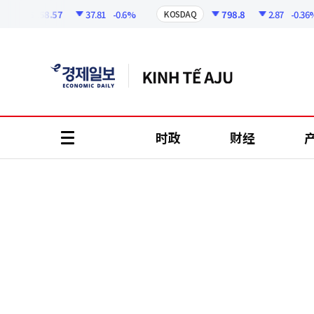
코
인
6258.57
37.81
-0.6%
798.8
2.87
-0.36%
KOSDAQ
정
보
时政
财经
all
menu