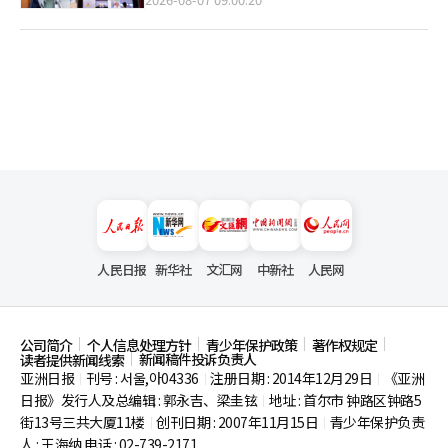
人民日报
新华社
文汇网
中新社
人民网
公司简介
个人信息处理方针
青少年保护政策
著作权规定
新闻稿件投诉负责人
读者提供新闻线索
亚洲日报
刊号 : 서울,아04336
注册日期 : 2014年12月29日
《亚洲
|
|
|
日报》发行人及总编辑 : 郭永吉、梁圭铉
地址 : 首尔市
钟路区钟路5
|
街13号三共大厦11楼
创刊日期 : 2007年11月15日
青少年保护负责
|
|
人 : 王海纳 电话 : 02-739-2171