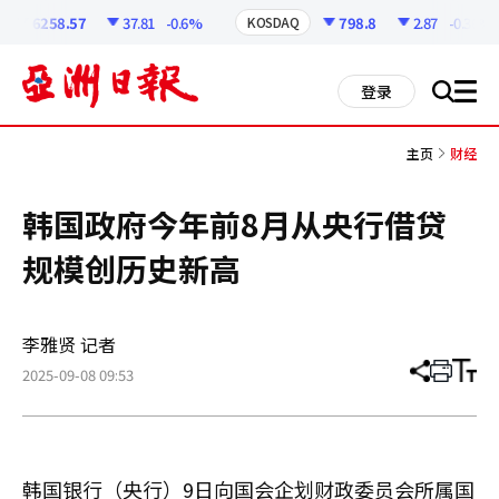
코
인
6258.57
37.81
-0.6%
798.8
2.87
-0.36%
KOSDAQ
정
보
all
登录
搜
men
索
主页
财经
韩国政府今年前8月从央行借贷
规模创历史新高
李雅贤 记者
2025-09-08 09:53
分
打
调
享
印
整
文
大
章
小
韩国银行（央行）9日向国会企划财政委员会所属国