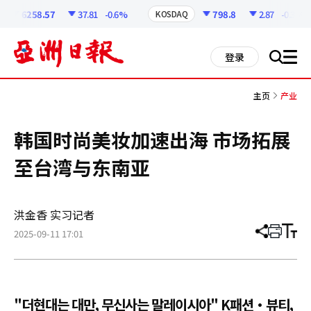
코
인
6258.57
37.81
-0.6%
798.8
2.87
-0.36%
KOSDAQ
정
보
all
登录
搜
men
索
主页
产业
韩国时尚美妆加速出海 市场拓展
至台湾与东南亚
洪金香 实习记者
2025-09-11 17:01
分
打
调
享
印
整
文
大
章
小
"더현대는 대만, 무신사는 말레이시아" K패션·뷰티,