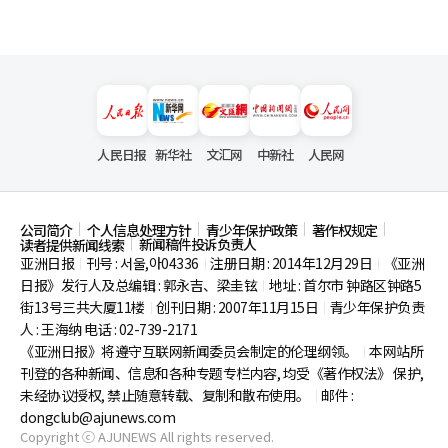
人民日报
新华社
文汇网
中新社
人民网
公司简介
个人信息处理方针
青少年保护政策
著作权规定
新闻稿件投诉负责人
读者提供新闻线索
亚洲日报
刊号 : 서울,아04336
注册日期 : 2014年12月29日
《亚洲
|
|
|
日报》发行人及总编辑 : 郭永吉、梁圭铉
地址 : 首尔市
钟路区钟路5
|
街13号三共大厦11楼
创刊日期 : 2007年11月15日
青少年保护负责
|
|
人 : 王海纳 电话 : 02-739-2171
《亚洲日报》将遵守互联网新闻委员会制定的伦理纲领。
本网站所
|
刊登的各种新闻、信息和各种专题专栏内容, 均受《著作权法》
保护,
未经协议授权, 禁止随意转载、复制和散布使用。
邮件 :
|
dongclub@ajunews.com
Copyright ⓒ AJUNEWS All rights reserved.