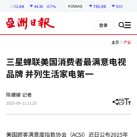
코
인
6252.04
44.34
-0.7%
791.98
9.69
-1.21%
KOSDAQ
정
보
all
登录
搜
men
索
主页
产业
三星蝉联美国消费者最满意电视
品牌 并列生活家电第一
陈姗娜 记者
2025-09-11 11:23
分
打
调
享
印
整
文
大
章
小
美国顾客满意度指数协会（ACSI）近日公布2025年