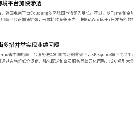
情况下，刘强东公开提及大规模自动化的可能性。 一些人对此表示积极评
跨境平台加快渗透
大，进口价格上涨与内需放缓相互叠加，低价消费趋势进一步凸显。 在此背景
单裁员的转型计划是值得肯定的，但对于70万名员工的工作转变是否真正
Works数据显示，上月中国时尚平台希音（SHEIN）新增安装量达27万
，韩国电商平台Coupang依然稳固市场领先地位。不过，以Temu和全
平台，位居时尚类应用首位。其20至30多岁用户规模在一年内由43万人增至12
加速扩张，形成持续竞争压力。 据IGAWorks于7日发布的数据，3月
辑。
达3503万人，较2月的3364万人和1月的3401万人小幅增长。分析认为，去
902万次位列前列。两大平台月活跃用户分别为742万人和712万人，合计达1454
仅未出现明显用户流失，市场主导地位反而得到进一步巩固。 从竞争格局看，除
加速。韩国关税厅数据显示，来自中国的服装进口规模由2024年的48亿
存在明显差距。3月，11街月活用户为815万，Naver旗下电商服务（Naver
年增长并创历史新高。业内分析认为，韩国时尚潮流更迭加快与“平替”消费
1街多措并举实现业绩回暖
upang。 与此同时，中国平台的增长势头尤为显著。3月，
变量。首尔市近期对Temu、希音等
别达到742万和712万，位居行业前列。两者合计用户规模约1454万，
、Temu等中国电商平台强势进军韩国市场的背景下，SK Square旗下电商平
果发现部分商品中铅含量最高超出标准值549倍，存在不符合安全标准
方面，Temu增速表现领先。3月其在购物类
司通过实施超低价促销、强化配送和会员服务等差异化策略，成功吸引大
指出，此类消费趋势与韩国高物价及收入分化加剧的
连续两个月位居行业第一；全球速卖通同期新增下载36.9万次，同样表现
亏损幅度。 据流通业界29日消息，11街今年第一季度初步
费者学系教授李英爱（音）表示，在经济条件未明显改善的情况下，价格
以67.41万次位列第二，成为本土平台中表现最好的应用，而Coupang新增下载为4
人民币6亿元），营业亏损为97亿韩元。尽管销售额同比下降约30%，但亏
决策的重要变量，推动更多消费者流向以低价为核心竞争力的中国电商。 希音圣水快闪店【图片来
著改善。值得关注的是，在开放市场业务方面，11街自去年3月至今年4
凭借超低价策略与免运费政策，快速吸引新用户，实现规模扩张。 韩国电商市场
速渗透并存的态势：一方面，Coupang的领先优势短期内难以撼动；另
管销售额有所减少，但盈利结构明显优化，整体经营效率持续提升。” 随着
为代表的中国跨境电商平台正通过价格与营销攻势持续打开市场空间，行业竞争格
稳固，自2023年起，全球速卖通和Temu等中国电商平台以低价策略加快
照片来源 韩联社】
存压力。数据显示，包括11街在内的Gmarket、Auction、Lotte 
，部分平台已被中国电商反超。 面对激烈竞争，11街积极推进多元
启动的“10分钟抢购”活动，固定于每日10点限时10分钟，推出商品企
情。统计显示，今年1月至4月，该活动月均销量较前期增长约93%，取