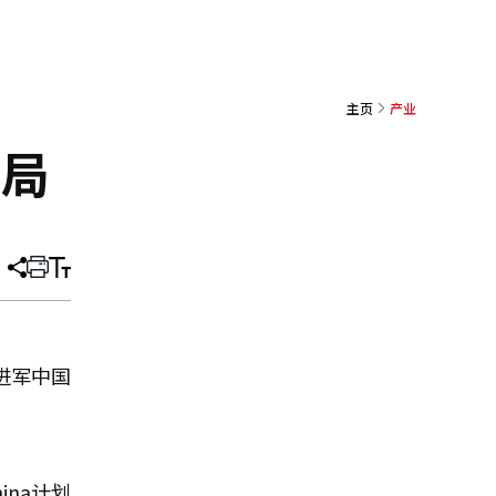
主页
产业
布局
分
打
调
享
印
整
文
大
章
小
进军中国
ina计划