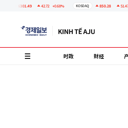
코
인
6301.49
42.72
+0.68%
850.28
51.47
+
I
KOSDAQ
정
보
时政
财经
all
menu