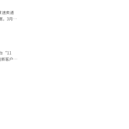
可行，仍然
次，超过
球速卖通
2万人，接
年11月底
万人。 中
美元增至
 Plus
趋势叠
已超过韩国
台“11
的情况。相
量新客户，
不俗。相比
已成为消费
6.13万
损规模较去
源 韩联社】
月已连续
一方面，
局或将加速
布局韩国市
ON等主要
划师精选商
得显著成