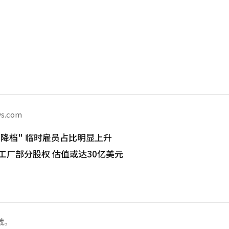
ws.com
降档" 临时雇员占比明显上升
工厂部分股权 估值或达30亿美元
载。