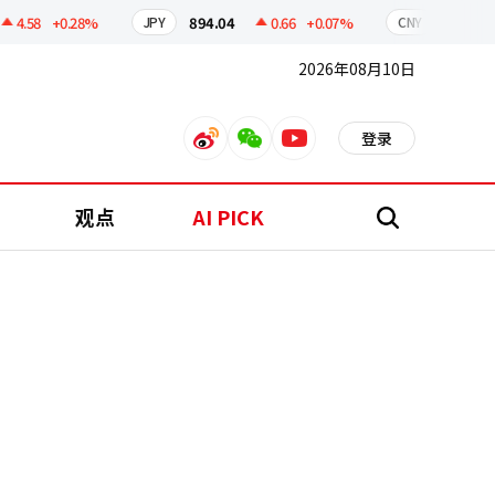
.58
+0.28%
894.04
0.66
+0.07%
209.74
JPY
CNY
2026年08月10日
登录
weibo
weixin
youtube
观点
AI PICK
搜
索