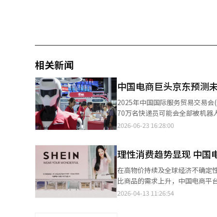
相关新闻
中国电商巨头京东预测未
2025年中国国际服务贸易交易会(CIFTIS)京东展位的机器人 
70万名快递员可能会全部被机器人取代。 随着人工智能（AI）和机器人技术的发展对劳动市
京东也提出了通过大规模再培训将现有配送人员转型为
2026-06-23 16:28:00
日报》和中国《观察者网》指出，
（APEC）中国CEO论坛”上表示：“
理性消费趋势显现 中国
前的70万名蓝领员工将长期被机器人取
望70万兄弟姐妹失去工作”，并
在高物价持续及全球经济不确定
型到机器人维护、保养和管理等领域。 刘强东解释道：“机器出现故障时，最终还是需要人来修理
比商品的需求上升，中国电商平台
风雨中工作的体力劳动者转型为技术岗位。 京东被称为“中国版的Coupang”，已建
为中心扩散，并对现有时尚平台形成替代压力。 据业界13日消息，韩国消费
2026-04-13 11:26:54
去年，京东还进入了食品配送市场
示，去年消费者物价上涨率为2.
强东的发言引起关注，尤其是在A
在物价上涨带动名义支出增加的