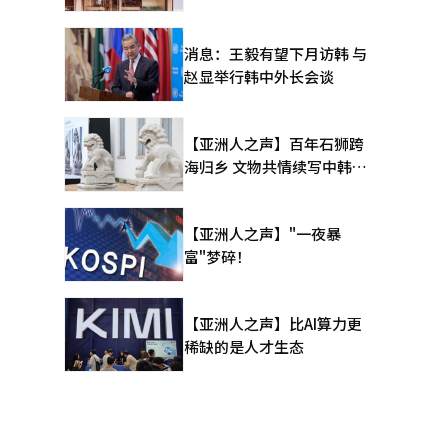
消息：王毅有望下月访韩 与
赵显举行韩中外长会谈
【亚洲人之声】百年石狮跨
海归乡 文物共情续写中韩人
文新篇
【亚洲人之声】"一夜暴
富"梦碎！
【亚洲人之声】比AI算力更
稀缺的是人才生态