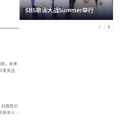
SBS歌谣大战Summer举行
玩水
个
前
一
下
作组织
配送人员转
、对高性价
0多岁人群
。 刘
。这表明，
在其他大型
倾向持续强