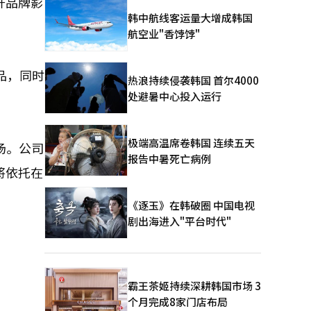
升品牌影
韩中航线客运量大增成韩国
航空业"香饽饽"
品，同时
热浪持续侵袭韩国 首尔4000
处避暑中心投入运行
极端高温席卷韩国 连续五天
市场。公司
报告中暑死亡病例
将依托在
《逐玉》在韩破圈 中国电视
剧出海进入"平台时代"
霸王茶姬持续深耕韩国市场 3
个月完成8家门店布局