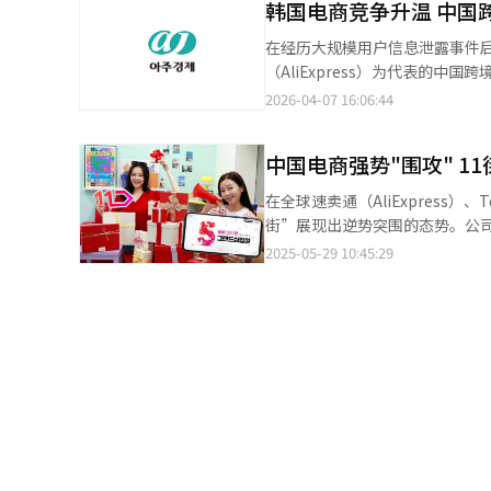
科技公司高管对就业减少问题保持沉默的
韩国电商竞争升温 中国
化。叠加中东局势等外部不确定性扩
价，认为提出通过再培训而非简
下，中国电商增长势头显著。IGA
在经历大规模用户信息泄露事件后
存在疑问。 《联合新闻》指出，中国当地媒体认为如此规模的劳动力再配置在行业内是前所未有的尝试。※ 本报道
Zigzag、MUSINSA等本土
（AliExpress）为代表的中国跨境电商平台正
经人工智能（AI）系统翻译与编
近3倍增长。 与此同时，中国综合购物平台Temu上月新增安装量达74.932万次，位居整体购物类应用第一，全球速
Coupang月活跃用户（MAU）
2026-04-07 16:06:44
卖通（AliExpress）以36.
信息泄露事件发生后，Coupang不
国电商对韩国时尚市场的渗透亦在
Coupang外，本土平台用户规模均
2025年的52亿美元，连续两
中国电商强势"围攻" 1
Store）为777万，G-market为681万，均远低于Co
加，使其与超低价快时尚平台形成较高契合度。 不过，安全性问题仍被视为潜在
Temu和全球速卖通的月活用户分
在全球速卖通（AliExpress）
平台销售的儿童产品进行检测，结
主要电商平台用户规模，显示出强劲的市场渗透能力。 在新增用户获取
街”展现出逆势突围的态势。公
关部门已要求平台采取停售等措施，监管必要性随之上升。 专家
应用新增下载量达74.93万次，
同时将资源聚焦于竞争力突出的开放市场业务，显著缩小
2025-05-29 10:45:29
经济环境密切相关。仁川大学消
之下，Naver Plus Store
实现销售额1139亿韩元（约合
次，增速相对有限。 业内分析指出，Coupang依托“次日达”“火箭配送”等高效物流体系，已形成较高用户黏
年同期减少逾半，显示经营体质显
性，平台流量表现稳定；而Temu则
14个月实现营业利润转正。 11街方面表示，销售额下滑主要由于营运结构调整所致。相关负责人指出：“通过大幅
呈现出“单强格局”与外资平台加
缩减长期亏损的采购业务比重，尽
以Temu和AliExpress
Coupang一家独大的局面日益
重塑。 Coupang配送车辆【
场，给本土电商平台带来前所未有的生
平台月活跃用户数（MAU）均出现不同程度下滑
化战略以稳固用户基础。去年9月
品，以优惠价格激发消费者抢购热
效。 此外，付费会员服务“11街Plus”也受到市场广泛关注。该服务提供超市最高5%积分返还、每月逾百款美妆产