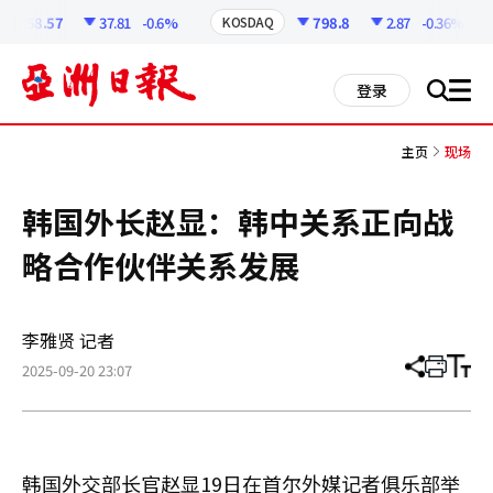
코
인
6258.57
37.81
-0.6%
798.8
2.87
-0.36%
KOSDAQ
정
보
all
登录
搜
men
索
主页
现场
韩国外长赵显：韩中关系正向战
略合作伙伴关系发展
李雅贤 记者
2025-09-20 23:07
分
打
调
享
印
整
文
大
章
小
韩国外交部长官赵显19日在首尔外媒记者俱乐部举