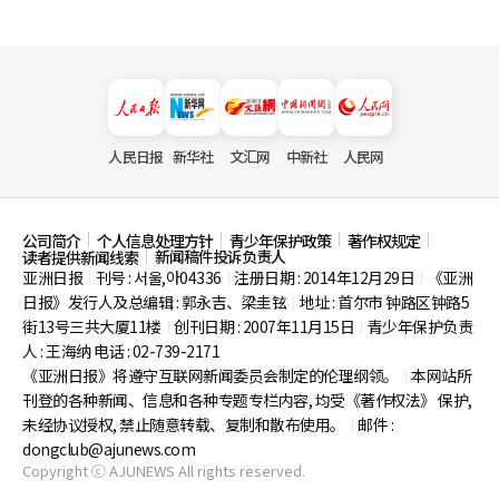
人民日报
新华社
文汇网
中新社
人民网
公司简介
个人信息处理方针
青少年保护政策
著作权规定
新闻稿件投诉负责人
读者提供新闻线索
亚洲日报
刊号 : 서울,아04336
注册日期 : 2014年12月29日
《亚洲
|
|
|
日报》发行人及总编辑 : 郭永吉、梁圭铉
地址 : 首尔市
钟路区钟路5
|
街13号三共大厦11楼
创刊日期 : 2007年11月15日
青少年保护负责
|
|
人 : 王海纳 电话 : 02-739-2171
《亚洲日报》将遵守互联网新闻委员会制定的伦理纲领。
本网站所
|
刊登的各种新闻、信息和各种专题专栏内容, 均受《著作权法》
保护,
未经协议授权, 禁止随意转载、复制和散布使用。
邮件 :
|
dongclub@ajunews.com
Copyright ⓒ AJUNEWS All rights reserved.