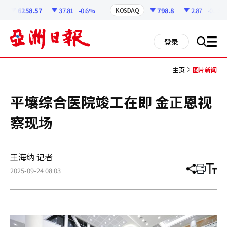
코
인
6258.57
37.81
-0.6%
798.8
2.87
-0.36%
KOSDAQ
정
보
all
登录
搜
men
索
主页
图片新闻
平壤综合医院竣工在即 金正恩视
察现场
王海纳 记者
2025-09-24 08:03
分
打
调
享
印
整
文
大
章
小