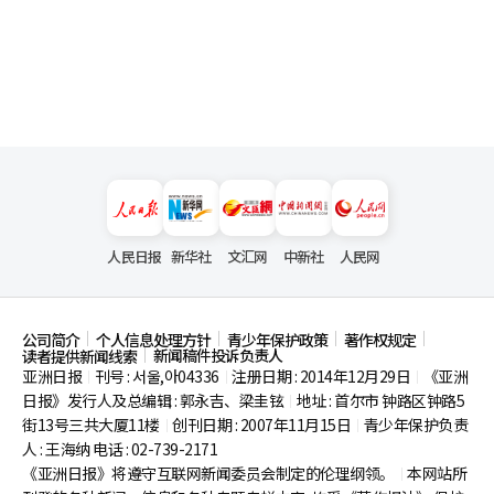
人民日报
新华社
文汇网
中新社
人民网
公司简介
个人信息处理方针
青少年保护政策
著作权规定
新闻稿件投诉负责人
读者提供新闻线索
亚洲日报
刊号 : 서울,아04336
注册日期 : 2014年12月29日
《亚洲
|
|
|
日报》发行人及总编辑 : 郭永吉、梁圭铉
地址 : 首尔市
钟路区钟路5
|
街13号三共大厦11楼
创刊日期 : 2007年11月15日
青少年保护负责
|
|
人 : 王海纳 电话 : 02-739-2171
《亚洲日报》将遵守互联网新闻委员会制定的伦理纲领。
本网站所
|