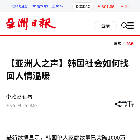
코
인
6295.44
302.82
-4.59%
801.66
2.07
+0.
KOSDAQ
정
보
all
登录
搜
men
索
主页
观点
【亚洲人之声】韩国社会如何找
回人情温暖
李雅贤 记者
2025-09-25 14:59
分
打
调
享
印
整
文
大
章
小
最新数据显示，韩国单人家庭数量已突破1000万