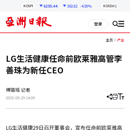
코
인
6295.44
302.82
-4.59%
8
KOSPI
KOSDAQ
정
보
all
登录
搜
men
索
主页
产业
LG生活健康任命前欧莱雅高管李
善珠为新任CEO
傅璐瑶 记者
2025-09-29 14:09
分
打
调
享
印
整
文
大
章
小
LG生活健康29日召开董事会，宣布任命前欧莱雅高