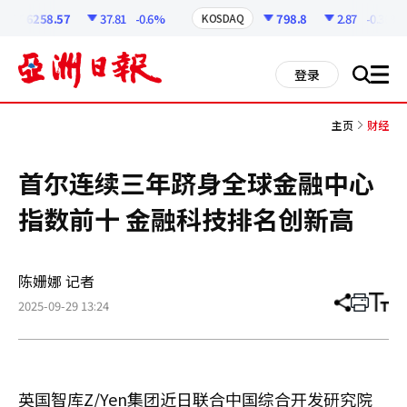
코
인
6258.57
37.81
-0.6%
798.8
2.87
-0.36%
KOSDAQ
정
보
all
登录
搜
men
索
主页
财经
首尔连续三年跻身全球金融中心
指数前十 金融科技排名创新高
陈姗娜 记者
2025-09-29 13:24
分
打
调
享
印
整
文
大
章
小
英国智库Z/Yen集团近日联合中国综合开发研究院