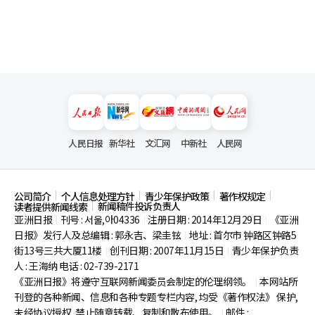
人民日报
新华社
文汇网
中新社
人民网
公司简介
个人信息处理方针
青少年保护政策
著作权规定
新闻稿件投诉负责人
读者提供新闻线索
亚洲日报
刊号 : 서울,아04336
注册日期 : 2014年12月29日
《亚洲
|
|
|
日报》发行人及总编辑 : 郭永吉、梁圭铉
地址 : 首尔市
钟路区钟路5
|
街13号三共大厦11楼
创刊日期 : 2007年11月15日
青少年保护负责
|
|
人 : 王海纳 电话 : 02-739-2171
《亚洲日报》将遵守互联网新闻委员会制定的伦理纲领。
本网站所
|
刊登的各种新闻、信息和各种专题专栏内容, 均受《著作权法》
保护,
未经协议授权, 禁止随意转载、复制和散布使用。
邮件 :
|