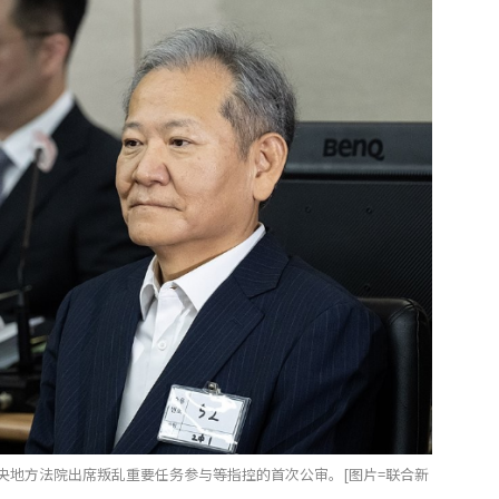
央地方法院出席叛乱重要任务参与等指控的首次公审。[图片=联合新