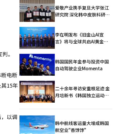
爱敬产业携手复旦大学张江
研究院 深化韩中皮肤科研合
作
李在明发布《旧金山AI宣
言》将与全球共启AI黄金时
代
宣判。
韩国国民年金参与投资中国
自动驾驶企业Momenta
体断电断
其15年
二十余年寻访安重根足迹 金
月培新书《韩国独立运动圣
地：向旅顺口追问历史》出
版
后，以调
韩中航线客运量大增成韩国
航空业"香饽饽"