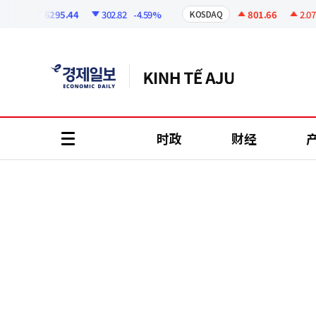
코
인
6295.44
302.82
-4.59%
801.66
2.07
+0
I
KOSDAQ
정
보
时政
财经
all
menu