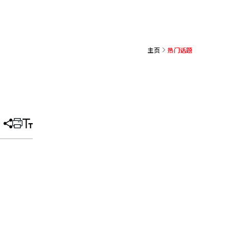
主页
热门话题
分
打
调
享
印
整
文
大
章
小