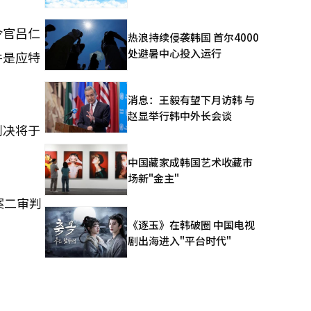
令官吕仁
热浪持续侵袭韩国 首尔4000
处避暑中心投入运行
件是应特
消息：王毅有望下月访韩 与
赵显举行韩中外长会谈
判决将于
中国藏家成韩国艺术收藏市
场新"金主"
案二审判
《逐玉》在韩破圈 中国电视
剧出海进入"平台时代"