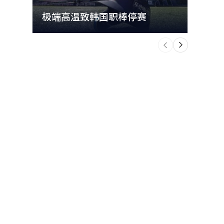
极端高温致韩国职棒停赛
首尔
个
前
一
下