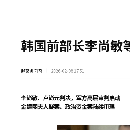
韩国前部长李尚敏
柳청빛 기자
2026-02-08 17:51
李尚敏、卢尚元判决，军方高层审判启动
金建熙夫人疑案、政治资金案陆续审理