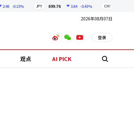
48
-0.15%
899.76
3.84
-0.43%
210.96
0
JPY
CNY
2026年08月07日
登录
weibo
weixin
youtube
观点
AI PICK
搜
索