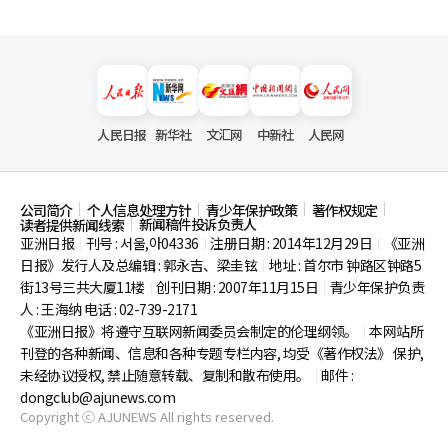
人民日报
新华社
文汇网
中新社
人民网
公司简介
个人信息处理方针
青少年保护政策
著作权规定
新闻稿件投诉负责人
读者提供新闻线索
亚洲日报
刊号 : 서울,아04336
注册日期 : 2014年12月29日
《亚洲
|
|
|
日报》发行人及总编辑 : 郭永吉、梁圭铉
地址 : 首尔市
钟路区钟路5
|
街13号三共大厦11楼
创刊日期 : 2007年11月15日
青少年保护负责
|
|
人 : 王海纳 电话 : 02-739-2171
《亚洲日报》将遵守互联网新闻委员会制定的伦理纲领。
本网站所
|
刊登的各种新闻、信息和各种专题专栏内容, 均受《著作权法》
保护,
未经协议授权, 禁止随意转载、复制和散布使用。
邮件 :
|
dongclub@ajunews.com
Copyright ⓒ AJUNEWS All rights reserved.