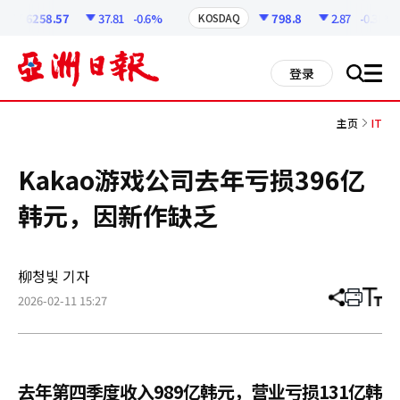
코
인
6258.57
37.81
-0.6%
798.8
2.87
-0.36%
KOSDAQ
정
보
all
登录
搜
men
索
主页
IT
Kakao游戏公司去年亏损396亿
韩元，因新作缺乏
柳청빛 기자
2026-02-11 15:27
分
打
调
享
印
整
文
大
章
小
去年第四季度收入989亿韩元，营业亏损131亿韩