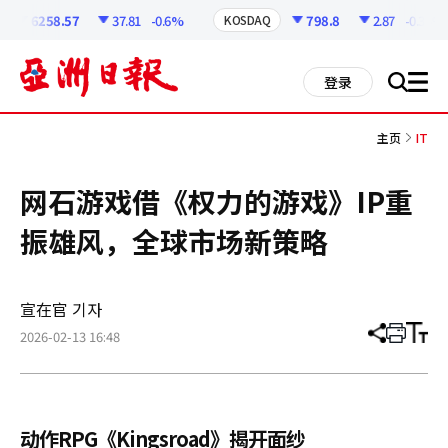
코
인
6258.57
37.81
-0.6%
798.8
2.87
-0.36%
KOSDAQ
정
보
all
登录
搜
men
索
主页
IT
网石游戏借《权力的游戏》IP重
振雄风，全球市场新策略
宣在官 기자
2026-02-13 16:48
分
打
调
享
印
整
文
大
章
小
动作RPG《Kingsroad》揭开面纱