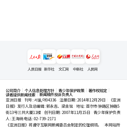
人民日报
新华社
文汇网
中新社
人民网
公司简介
个人信息处理方针
青少年保护政策
著作权规定
新闻稿件投诉负责人
读者提供新闻线索
亚洲日报
刊号 : 서울,아04336
注册日期 : 2014年12月29日
《亚洲
|
|
|
日报》发行人及总编辑 : 郭永吉、梁圭铉
地址 : 首尔市
钟路区钟路5
|
街13号三共大厦11楼
创刊日期 : 2007年11月15日
青少年保护负责
|
|
人 : 王海纳 电话 : 02-739-2171
《亚洲日报》将遵守互联网新闻委员会制定的伦理纲领。
本网站所
|