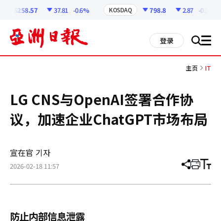
코
인
6258.57
37.81
-0.6%
798.8
2.87
-0.36%
KOSDAQ
정
보
all
登录
搜
men
索
主页
IT
LG CNS与OpenAI签署合作协
议，加速企业ChatGPT市场布局
宣在官 기자
2026-02-18 11:57
分
打
调
享
印
整
文
大
章
小
防止内部信息泄露