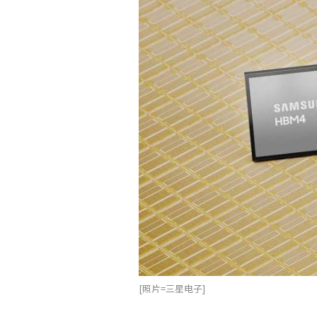
[照片=三星电子]