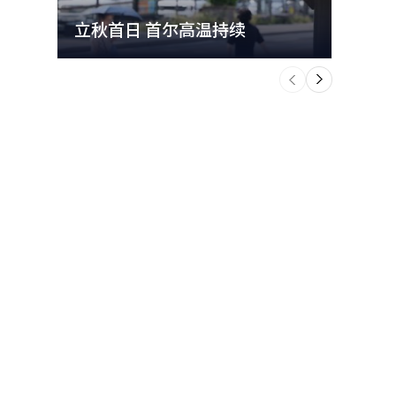
立秋首日 首尔高温持续
极端
个
前
一
下