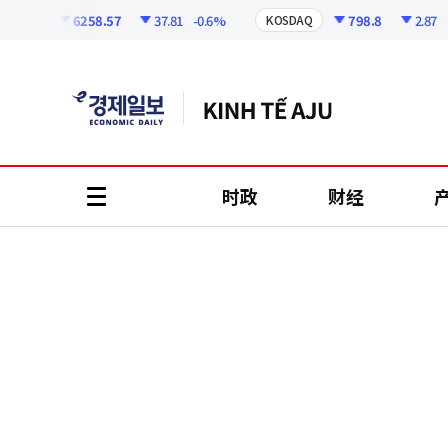
코
인
6258.57
37.81
-0.6%
798.8
2.87
-0.3
PI
KOSDAQ
정
보
时政
财经
all
menu