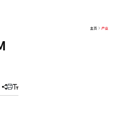
主页
产业
M
分
打
调
享
印
整
文
大
章
小