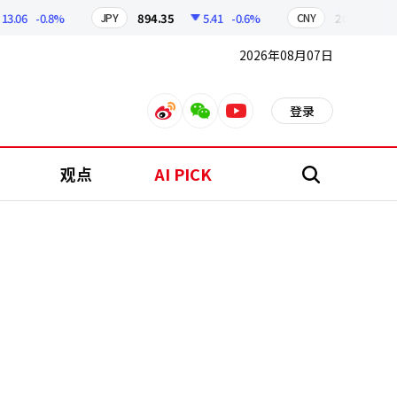
6
-0.8%
894.35
5.41
-0.6%
208.81
2.1
JPY
CNY
2026年08月07日
登录
weibo
weixin
youtube
观点
AI PICK
搜
索