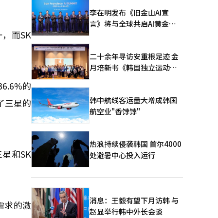
李在明发布《旧金山AI宣
言》将与全球共启AI黄金时
，而SK
代
二十余年寻访安重根足迹 金
月培新书《韩国独立运动圣
地：向旅顺口追问历史》出
6.6%的
版
韩中航线客运量大增成韩国
动了三星的
航空业"香饽饽"
热浪持续侵袭韩国 首尔4000
三星和SK
处避暑中心投入运行
消息：王毅有望下月访韩 与
需求的激
赵显举行韩中外长会谈