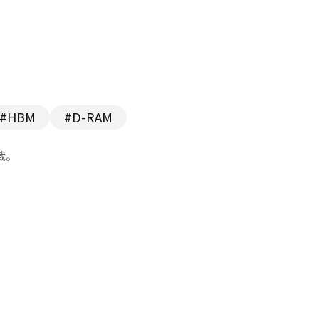
#HBM
#D-RAM
载。