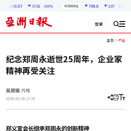
코
인
6258.57
37.81
-0.6%
798.8
2.87
-0.36%
KOSDAQ
정
보
all
登录
搜
men
索
主页
产业
纪念郑周永逝世25周年，企业家
精神再受关注
吴周锡 기자
2026-02-26 17:33
分
打
调
享
印
整
文
大
章
小
郑义宣会长继承郑周永的创新精神