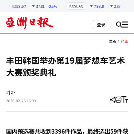
코
인
6258.57
37.81
-0.6%
798.8
2.87
-0.36%
KOSDAQ
정
보
all
登录
搜
men
索
主页
产业
丰田韩国举办第19届梦想车艺术
大赛颁奖典礼
기자
2026-02-26 16:03
分
打
调
享
印
整
文
大
章
小
国内预选赛共收到3396件作品，最终选出59件获