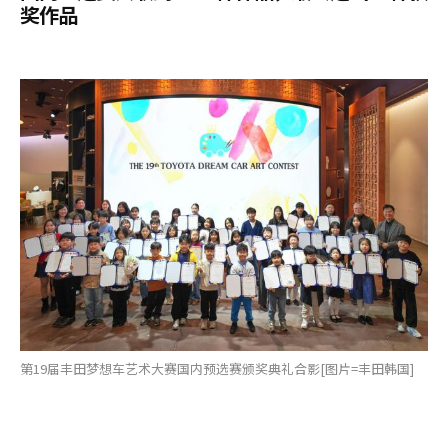
奖作品
第19届丰田梦想车艺术大赛国内预选赛颁奖典礼合影[图片=丰田韩国]