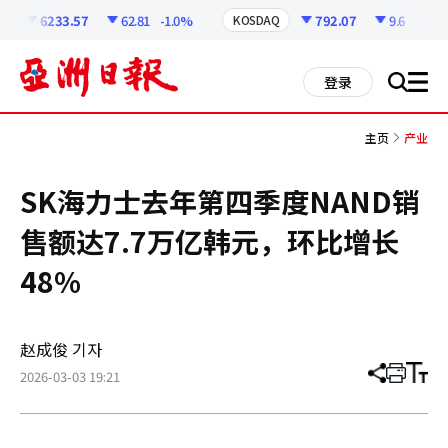
코
인
6233.57
62.81
-1.0%
792.07
9.6
-1.2%
KOSDAQ
정
보
all
登录
搜
men
索
主页
产业
SK海力士去年第四季度NAND销
售额达7.7万亿韩元，环比增长
48%
赵成俊 기자
2026-03-03 19:21
分
打
调
享
印
整
文
大
章
小