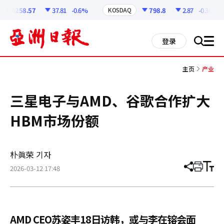
코
인
6258.57
37.81
-0.6%
798.8
2.87
-0.36%
KOSDAQ
정
보
all
登录
搜
men
索
主页
产业
三星电子与AMD、谷歌合作扩大
HBM市场份额
朴眞荣 기자
2026-03-12 17:48
分
打
调
享
印
整
文
大
章
小
AMD CEO苏姿丰18日访韩，或与李在镕会面