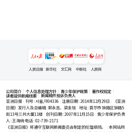
人民日报
新华社
文汇网
中新社
人民网
公司简介
个人信息处理方针
青少年保护政策
著作权规定
新闻稿件投诉负责人
读者提供新闻线索
亚洲日报
刊号 : 서울,아04336
注册日期 : 2014年12月29日
《亚洲
|
|
|
日报》发行人及总编辑 : 郭永吉、梁圭铉
地址 : 首尔市
钟路区钟路5
|
街13号三共大厦11楼
创刊日期 : 2007年11月15日
青少年保护负责
|
|
人 : 王海纳 电话 : 02-739-2171
《亚洲日报》将遵守互联网新闻委员会制定的伦理纲领。
本网站所
|