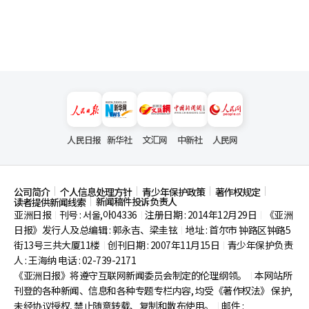
人民日报
新华社
文汇网
中新社
人民网
公司简介
个人信息处理方针
青少年保护政策
著作权规定
新闻稿件投诉负责人
读者提供新闻线索
亚洲日报
刊号 : 서울,아04336
注册日期 : 2014年12月29日
《亚洲
|
|
|
日报》发行人及总编辑 : 郭永吉、梁圭铉
地址 : 首尔市
钟路区钟路5
|
街13号三共大厦11楼
创刊日期 : 2007年11月15日
青少年保护负责
|
|
人 : 王海纳 电话 : 02-739-2171
《亚洲日报》将遵守互联网新闻委员会制定的伦理纲领。
本网站所
|
刊登的各种新闻、信息和各种专题专栏内容, 均受《著作权法》
保护,
未经协议授权, 禁止随意转载、复制和散布使用。
邮件 :
|