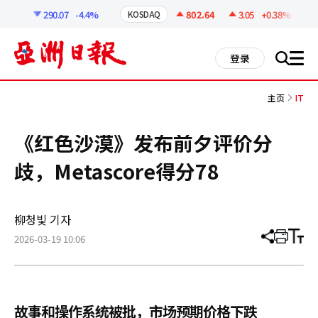
코
인
8.19
290.07
-4.4%
802.64
3.05
+0.38%
KOSDAQ
정
보
all
登录
搜
men
索
主页
IT
《红色沙漠》发布前夕评价分
歧，Metascore得分78
柳청빛 기자
2026-03-19 10:06
分
打
调
享
印
整
文
大
章
小
故事和操作系统被批，市场预期价格下跌