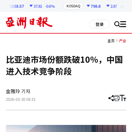
코
인
6258.57
37.81
-0.6%
798.8
2.87
-0.36%
KOSDAQ
정
보
all
登录
搜
men
索
主页
产业
比亚迪市场份额跌破10%，中国
进入技术竞争阶段
金雅玲 기자
2026-03-30 08:33
分
打
调
享
印
整
文
大
章
小